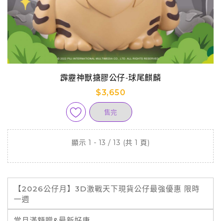
霹靂神獸搪膠公仔-球尾麒麟
$3,650
售完
顯示 1 - 13 / 13 (共 1 頁)
【2026公仔月】3D激戰天下現貨公仔最強優惠 限時
一週
當月滿額贈&最新好康