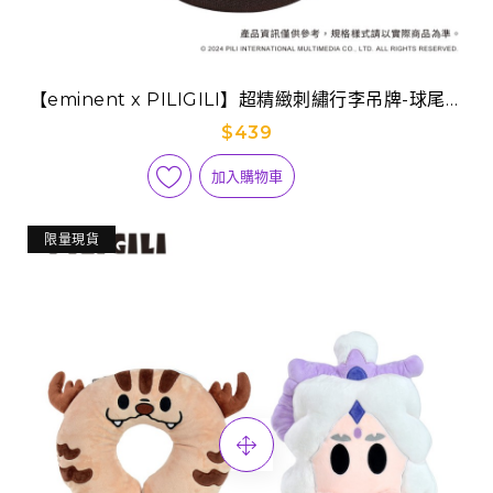
【eminent x PILIGILI】超精緻刺繡行李吊牌-球尾麒
麟
$439
加入購物車
限量現貨