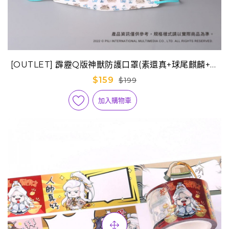
[OUTLET] 霹靂Q版神獸防護口罩(素還真+球尾麒麟+劍
尾麒麟)
$159
$199
加入購物車