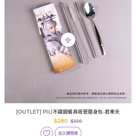
[OUTLET] PILI不鏽鋼餐具吸管隨身包-君奉天
$280
$350
加入購物車