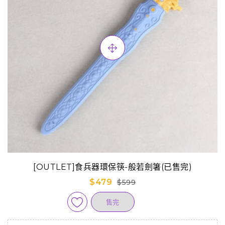
[OUTLET]食兵器環保筷-般若劍箸(已售完)
$479
$599
售完