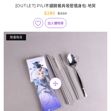
[OUTLET] PILI不鏽鋼餐具吸管隨身包-地冥
$280
$350
加入購物車
限量現貨