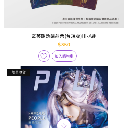
玄英朗逸鐳射票(台規版)III-A組
$350
加入購物車
限量現貨