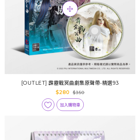
[OUTLET] 霹靂戰冥曲劇集原聲帶-精選93
$280
$350
加入購物車