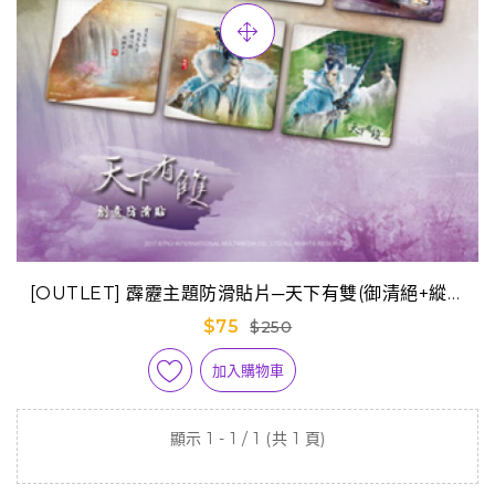
[OUTLET] 霹靂主題防滑貼片─天下有雙(御清絕+縱橫
子)
$75
$250
加入購物車
顯示 1 - 1 / 1 (共 1 頁)