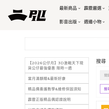
最新商品
霹靂嚴選
影音出版
週邊小物
搜尋
【2026公仔月】3D激戰天下現
貨公仔最強優惠 限時一週
當月滿額贈&最新好康
精品偶養護教學&維修保固須知
霹靂正版精品偶認證說明