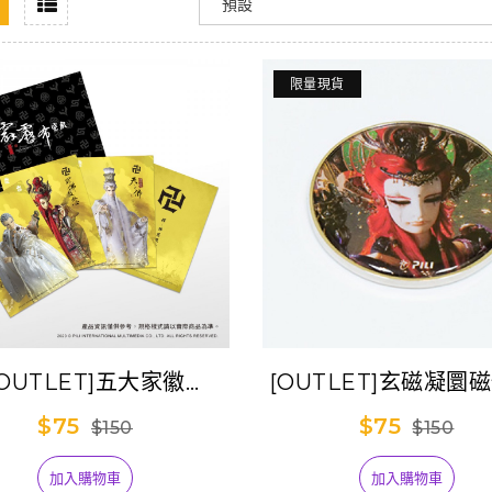
限量現貨
[OUTLET]五大家徽
[OUTLET]玄磁凝圜
tcard套組-釋(佛劍分說
罪佛赦無心
$75
$75
$150
$150
天之佛+罪佛赦無心)
加入購物車
加入購物車