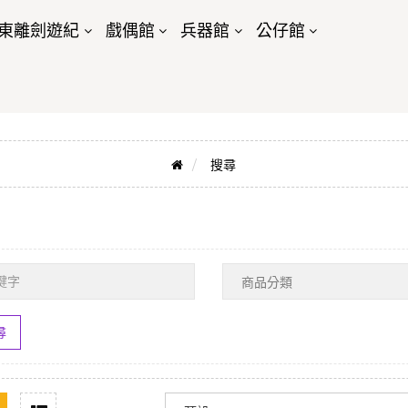
東離劍遊紀
戲偶館
兵器館
公仔館
搜尋