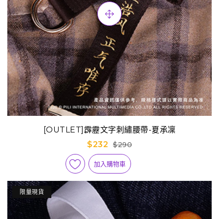
[OUTLET]霹靂文字刺繡腰帶-夏承凜
$232
$290
加入購物車
限量現貨