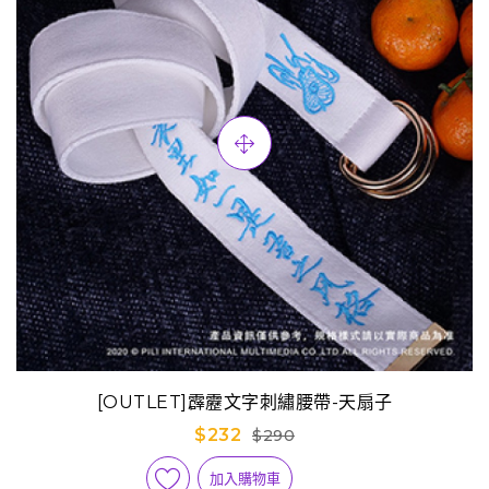
[OUTLET]霹靂文字刺繡腰帶-天扇子
$232
$290
加入購物車