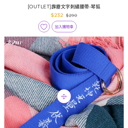
[OUTLET]霹靂文字刺繡腰帶-琴狐
$232
$290
加入購物車