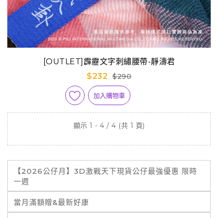
[OUTLET]霹靂文字刺繡腰帶-靜濤君
$232
$290
加入購物車
顯示 1 - 4 / 4 (共 1 頁)
【2026公仔月】3D激戰天下現貨公仔最強優惠 限時
一週
當月滿額贈&最新好康