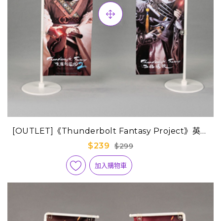
[OUTLET]《Thunderbolt Fantasy Project》英雄
旗-殤不患+啖劍太歲
$239
$299
加入購物車