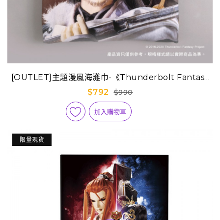
[OUTLET]主題漫風海灘巾-《Thunderbolt Fantasy
西幽玹歌》啖劍太歲 (殤不患)
$792
$990
加入購物車
限量現貨