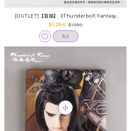
[OUTLET]【盲抽】《Thunderbolt Fantasy
Project》幻晶瓊英錄透卡(隨機盒裝) (已完售)
$1,264
$1,580
售完