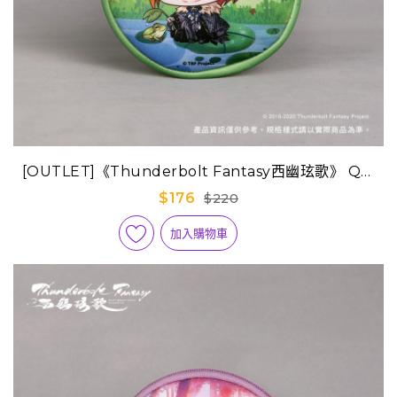
[OUTLET]《Thunderbolt Fantasy西幽玹歌》 Q版
迷你隨身包-浪巫謠(幼年版)
$176
$220
加入購物車