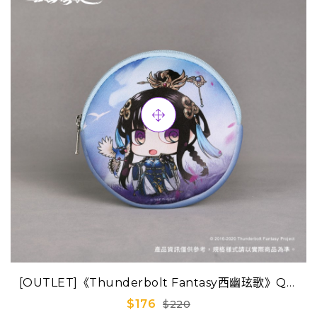
[OUTLET]《Thunderbolt Fantasy西幽玹歌》Q版
迷你隨身包-睦天命(已售完)
$176
$220