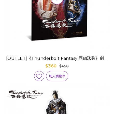
[OUTLET]《Thunderbolt Fantasy 西幽玹歌》劇場
版手冊-日本空運版
$360
$450
加入購物車