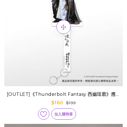
[OUTLET]《Thunderbolt Fantasy 西幽玹歌》應援
合影棒-啖劍太歲
$160
$199
加入購物車