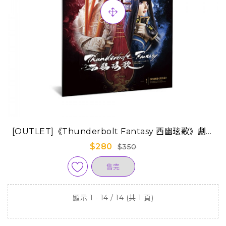
[OUTLET]《Thunderbolt Fantasy 西幽玹歌》劇場
版手冊-中文版 (已售完)
$280
$350
售完
顯示 1 - 14 / 14 (共 1 頁)