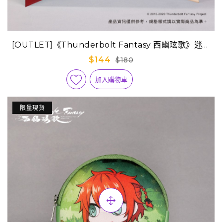
[OUTLET]《Thunderbolt Fantasy 西幽玹歌》迷你
屏風畫-浪巫謠
$144
$180
加入購物車
限量現貨