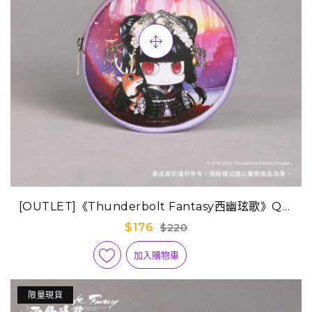
[OUTLET]《Thunderbolt Fantasy西幽玹歌》Q版
迷你隨身包-嘲風
$176
$220
加入購物車
限量現貨