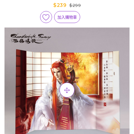
旗-嘲風+睦天命
$239
$299
加入購物車