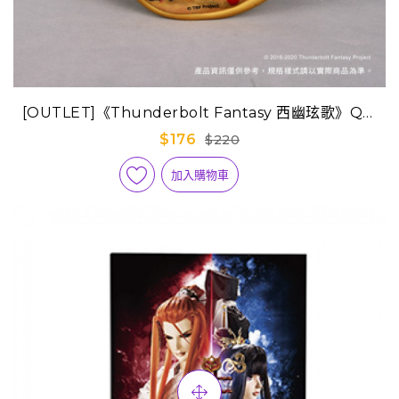
[OUTLET]《Thunderbolt Fantasy 西幽玹歌》Q版
迷你隨身包-浪巫謠(年輕版)
$176
$220
加入購物車