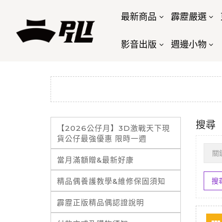
最新商品
霹靂嚴選
影音出版
週邊小物
搜尋
【2026公仔月】3D激戰天下現
貨公仔最強優惠 限時一週
當月滿額贈&最新好康
精品偶養護教學&維修保固須知
霹靂正版精品偶認證說明