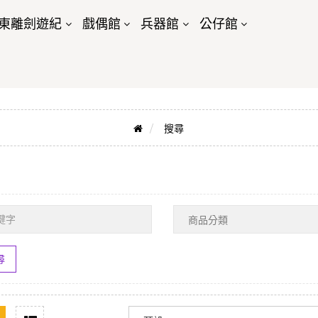
東離劍遊紀
戲偶館
兵器館
公仔館
搜尋