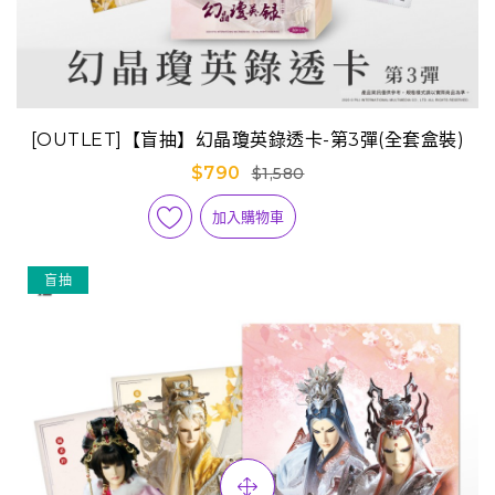
[OUTLET]【盲抽】幻晶瓊英錄透卡-第3彈(全套盒裝)
$790
$1,580
加入購物車
盲抽