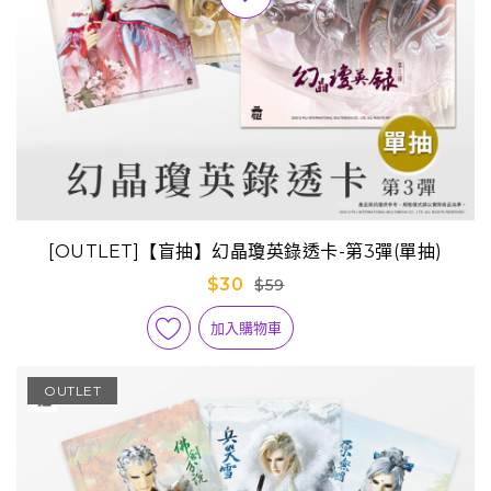
[OUTLET]【盲抽】幻晶瓊英錄透卡-第3彈(單抽)
$30
$59
加入購物車
OUTLET