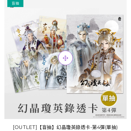
盲抽
[OUTLET]【盲抽】幻晶瓊英錄透卡-第4彈(單抽)