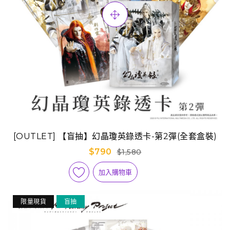
[OUTLET] 【盲抽】幻晶瓊英錄透卡-第2彈(全套盒裝)
$790
$1,580
加入購物車
限量現貨
盲抽