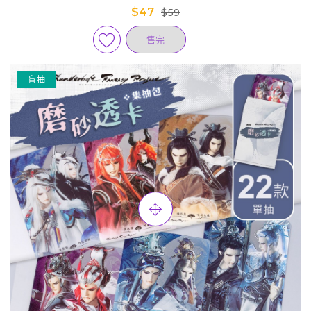
$47
$59
售完
盲抽