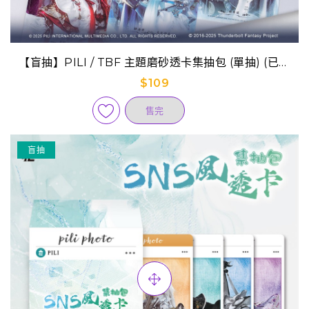
【盲抽】PILI / TBF 主題磨砂透卡集抽包 (單抽) (已完
售)
$109
售完
盲抽