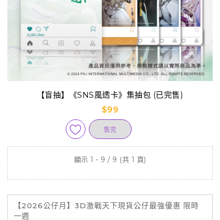
【盲抽】《SNS風透卡》集抽包 (已完售)
$99
售完
顯示 1 - 9 / 9 (共 1 頁)
【2026公仔月】3D激戰天下現貨公仔最強優惠 限時
一週