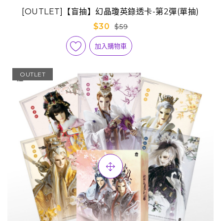
[OUTLET]【盲抽】幻晶瓊英錄透卡-第2彈(單抽)
$30
$59
加入購物車
OUTLET