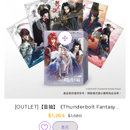
[OUTLET]【盲抽】《Thunderbolt Fantasy
Project》幻晶瓊英錄透卡(隨機盒裝) (已完售)
$1,264
$1,580
售完