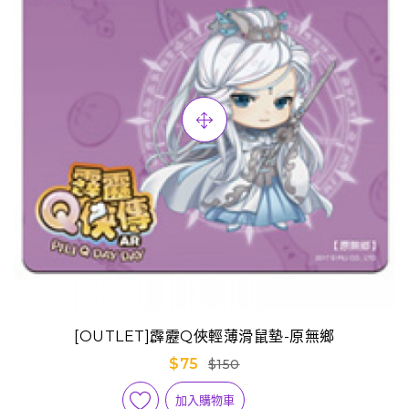
[OUTLET]霹靂Q俠輕薄滑鼠墊-原無鄉
$75
$150
加入購物車