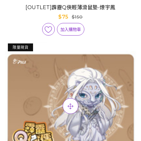
[OUTLET]霹靂Q俠輕薄滑鼠墊-燎宇鳳
$75
$150
加入購物車
限量現貨