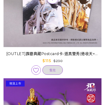
[OUTLET]霹靂典藏Postcard卡-道真雙秀(倦收天+原
無鄉)
$115
$230
售完
現貨上市