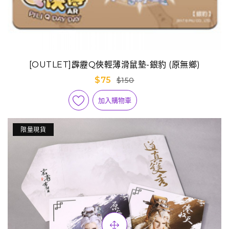
[OUTLET]霹靂Q俠輕薄滑鼠墊-銀豹 (原無鄉)
$75
$150
加入購物車
限量現貨