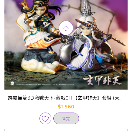
霹靂無雙3D激戰天下-激戰011【玄甲非天】套組 (天劍
非天+原無鄉)
$1,560
售完