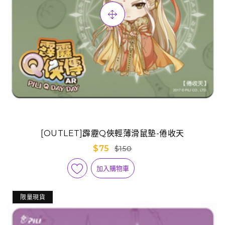
[OUTLET]霹靂Q俠輕薄滑鼠墊-倦收天
$75
$150
加入購物車
限量現貨