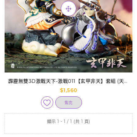
霹靂無雙3D激戰天下-激戰011【玄甲非天】套組 (天劍
非天+原無鄉)
$1,560
售完
顯示 1 - 1 / 1 (共 1 頁)