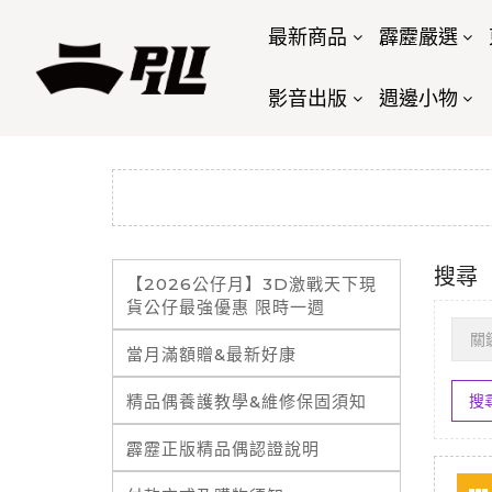
最新商品
霹靂嚴選
影音出版
週邊小物
搜尋
【2026公仔月】3D激戰天下現
貨公仔最強優惠 限時一週
當月滿額贈&最新好康
精品偶養護教學&維修保固須知
霹靂正版精品偶認證說明