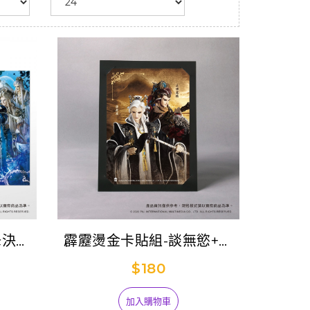
烽決》
霹靂燙金卡貼組-談無慾+長
恨無疆
$180
加入購物車