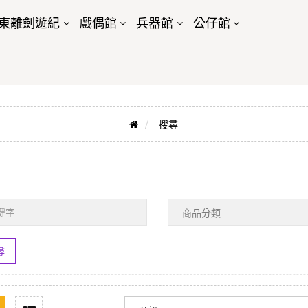
東離劍遊紀
戲偶館
兵器館
公仔館
搜尋