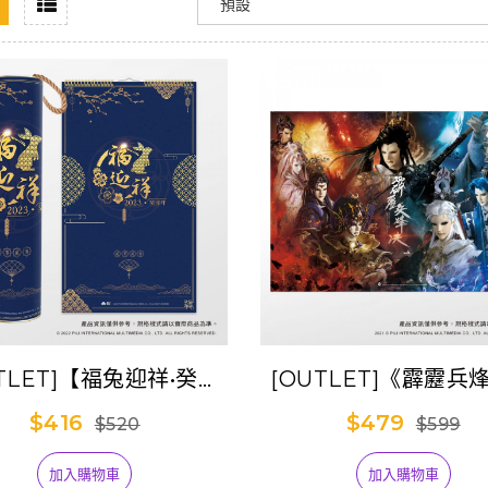
TLET]【福兔迎祥•癸卯
[OUTLET]《霹靂兵
年】2023年月曆
1000片拼圖
$416
$479
$520
$599
加入購物車
加入購物車