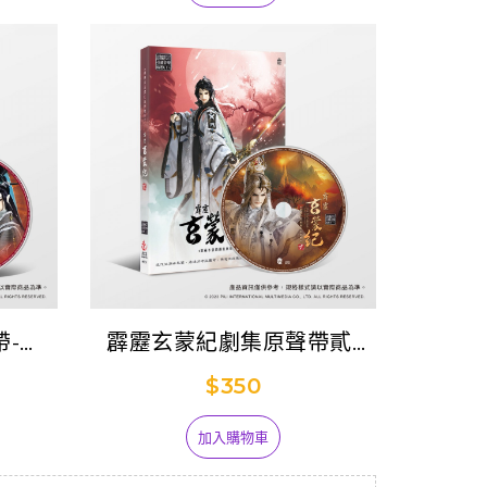
-精
霹靂玄蒙紀劇集原聲帶貳-
精選96
$350
加入購物車