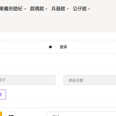
東離劍遊紀
戲偶館
兵器館
公仔館
搜尋