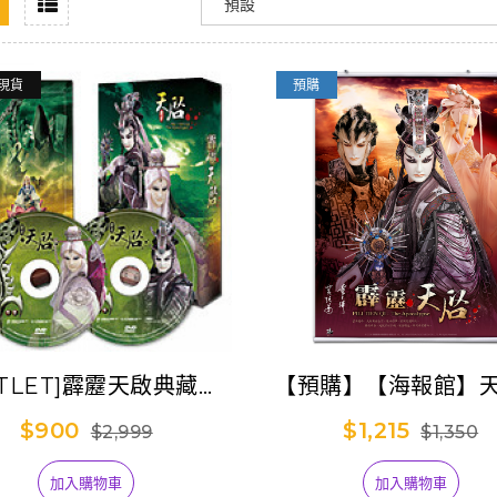
現貨
預購
UTLET]霹靂天啟典藏版
【預購】【海報館】
VD【全套1-48章】
章(霹靂天啟)
$900
$1,215
$2,999
$1,350
加入購物車
加入購物車