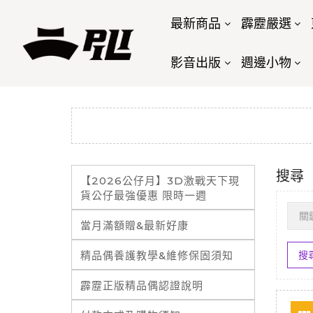
最新商品
霹靂嚴選
影音出版
週邊小物
搜尋
【2026公仔月】3D激戰天下現
貨公仔最強優惠 限時一週
當月滿額贈&最新好康
精品偶養護教學&維修保固須知
霹靂正版精品偶認證說明