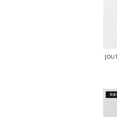
[OU
限量