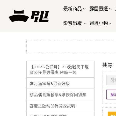
最新商品
霹靂嚴選
影音出版
週邊小物
搜尋
【2026公仔月】3D激戰天下現
貨公仔最強優惠 限時一週
當月滿額贈&最新好康
精品偶養護教學&維修保固須知
霹靂正版精品偶認證說明