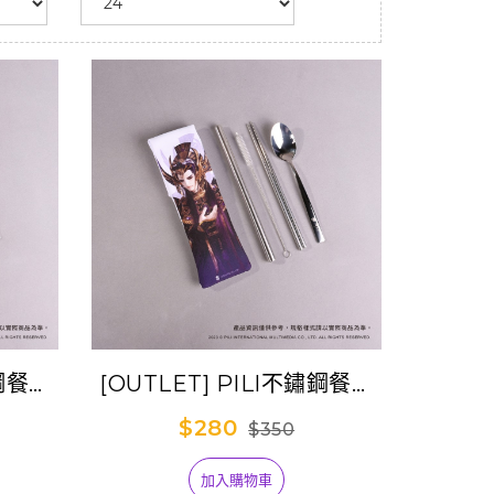
鏽鋼餐具
[OUTLET] PILI不鏽鋼餐具
天
吸管隨身包-地冥
$280
$350
加入購物車