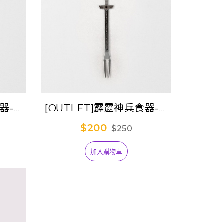
食器-神
[OUTLET]霹靂神兵食器-龍
氣劍(水果叉)
$200
$250
加入購物車