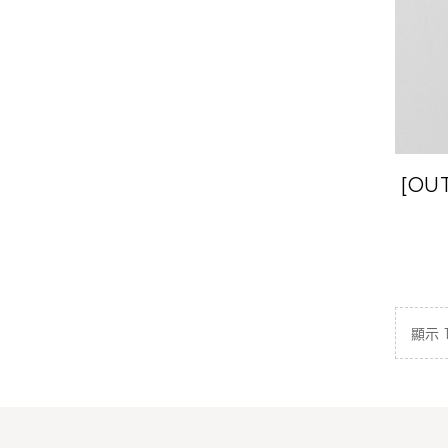
[OU
骨
顯示 1 