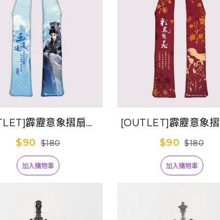
TLET]霹靂意象摺扇套-
[OUTLET]霹靂意象
天跡
彩鳳雙飛(蝴蝶君
$90
$90
$180
$180
加入購物車
加入購物車