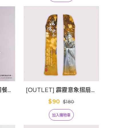
鏽鋼餐具
[OUTLET] 霹靂意象摺扇套
宿
Ⅱ-法儒無私(君奉天)
$90
$180
加入購物車