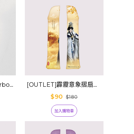
bolt
[OUTLET]霹靂意象摺扇套-
》神兵食
君奉天
$90
$180
)
加入購物車