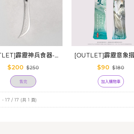
TLET]霹靂神兵食器-龍
[OUTLET]霹靂意象
聖刀(抹刀) (已售完)
Ⅱ-天下無雙(劍子仙
$200
$90
$250
$180
售完
加入購物車
- 17 / 17 (共 1 頁)