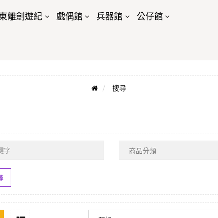
東離劍遊紀
戲偶館
兵器館
公仔館
搜尋