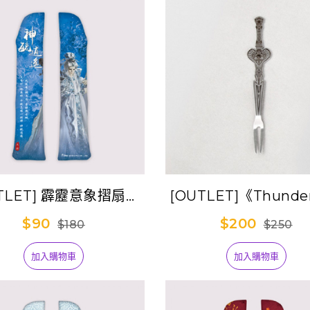
TLET] 霹靂意象摺扇套
[OUTLET]《Thunder
Ⅱ-神毓逍遙(天跡)
Fantasy Project
$90
$200
$180
$250
器-七殺天凌(水果叉
加入購物車
加入購物車