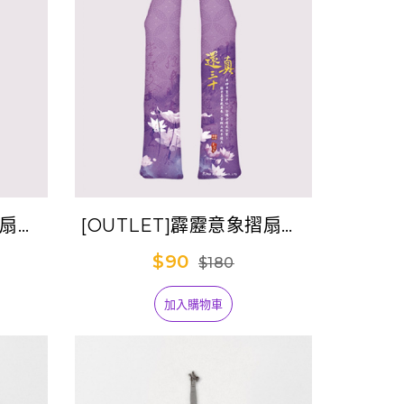
摺扇套-
[OUTLET]霹靂意象摺扇套-
)
還真三十(素還真)
$90
$180
加入購物車