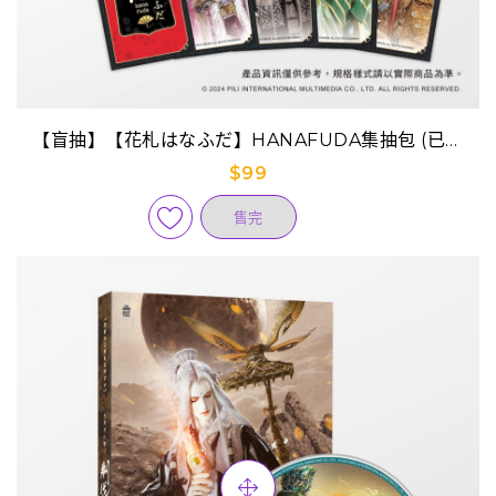
【盲抽】【花札はなふだ】HANAFUDA集抽包 (已完
售)
$99
售完