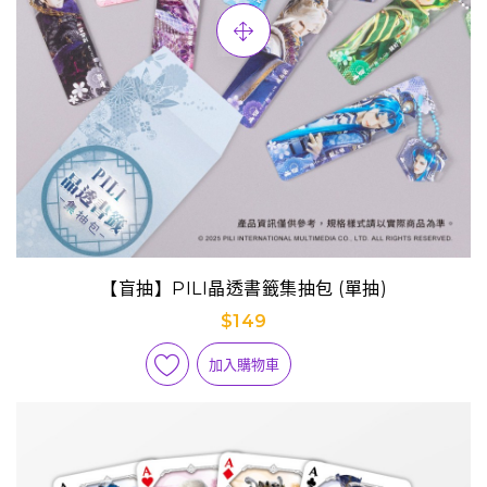
【盲抽】PILI晶透書籤集抽包 (單抽)
$149
加入購物車