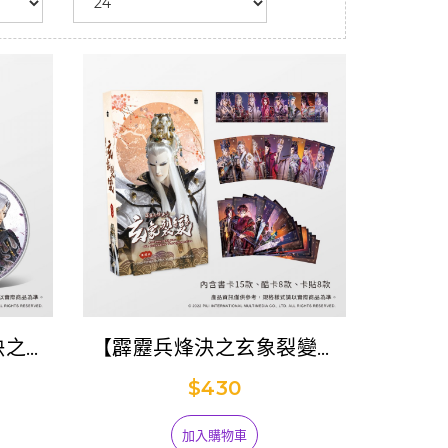
烽決之玄
【霹靂兵烽決之玄象裂變】
精選
應援組
$430
加入購物車