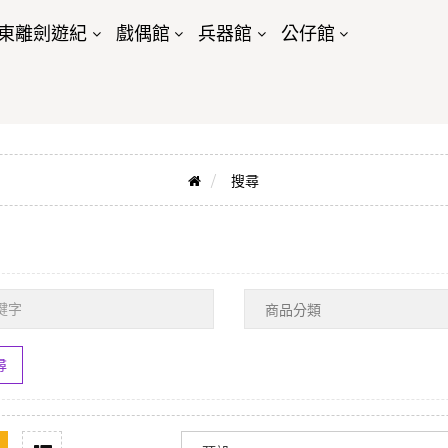
東離劍遊紀
戲偶館
兵器館
公仔館
搜尋