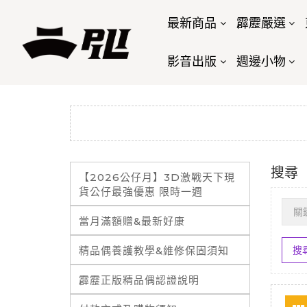
最新商品
霹靂嚴選
影音出版
週邊小物
搜尋
【2026公仔月】3D激戰天下現
貨公仔最強優惠 限時一週
當月滿額贈&最新好康
精品偶養護教學&維修保固須知
霹靂正版精品偶認證說明