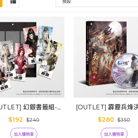
UTLET] 幻銀書籤組-
[OUTLET] 霹靂兵
【霹靂探險】B款
象裂變劇集原聲帶貳-
$192
$280
$240
$350
92
加入購物車
加入購物車