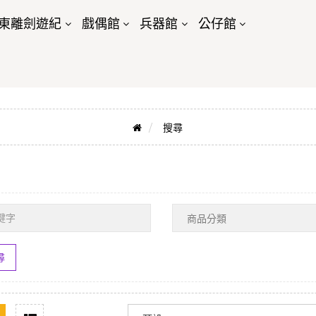
東離劍遊紀
戲偶館
兵器館
公仔館
搜尋