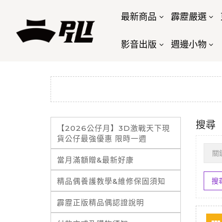
最新商品
霹靂嚴選
影音出版
週邊小物
搜尋
【2026公仔月】3D激戰天下現
貨公仔最強優惠 限時一週
當月滿額贈&最新好康
精品偶養護教學&維修保固須知
霹靂正版精品偶認證說明