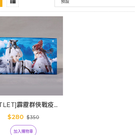
UTLET]霹靂群俠戰疫收
納袋-鹿狐雙驕
$280
$350
加入購物車