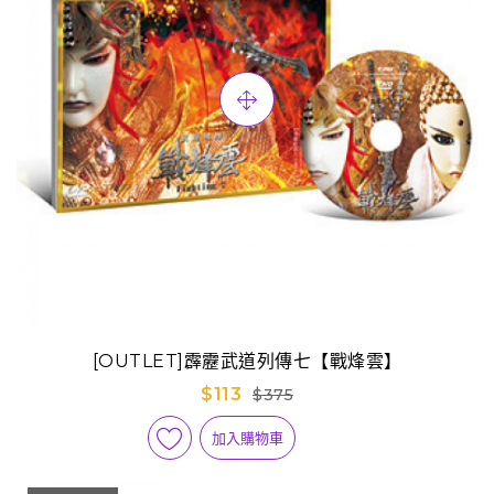
[OUTLET]霹靂武道列傳七【戰烽雲】
$113
$375
加入購物車