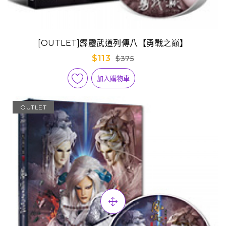
[OUTLET]霹靂武道列傳八【勇戰之巔】
$113
$375
加入購物車
OUTLET