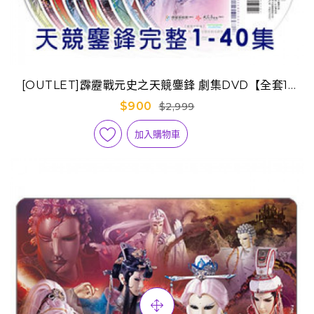
[OUTLET]霹靂戰元史之天競鏖鋒 劇集DVD【全套1-
40集】
$900
$2,999
加入購物車