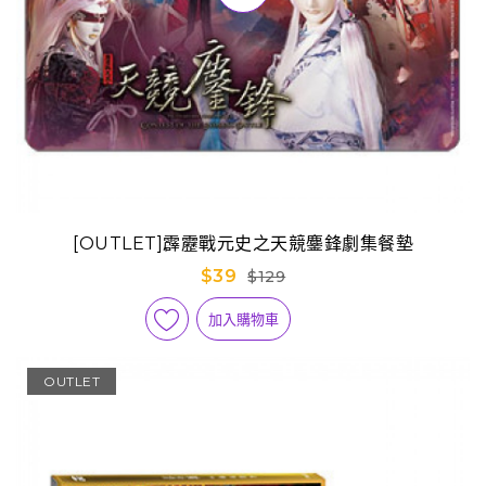
[OUTLET]霹靂戰元史之天競鏖鋒劇集餐墊
$39
$129
加入購物車
OUTLET