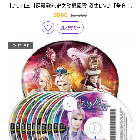
[OUTLET]霹靂戰元史之動機風雲 劇集DVD【全套1-
40集】
$900
$2,999
加入購物車
OUTLET