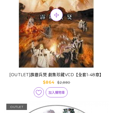
[OUTLET]霹靂兵燹 劇集珍藏VCD【全套1-48章】
$864
$2,880
加入購物車
OUTLET