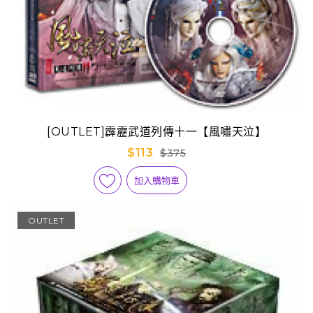
[OUTLET]霹靂武道列傳十一【風嘯天泣】
$113
$375
加入購物車
OUTLET