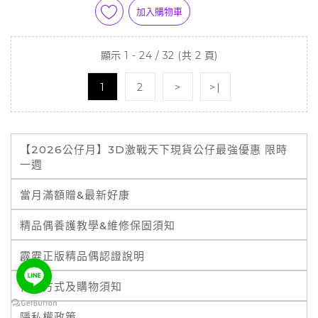
加入購物車
顯示 1 - 24 / 32 (共 2 頁)
1
2
>
>|
【2026公仔月】3D激戰天下現貨公仔最強優惠 限時
一週
當月滿額贈&最新好康
精品偶養護教學&維修保固須知
霹靂正版精品偶認證說明
付款方式及購物須知
隱私權政策