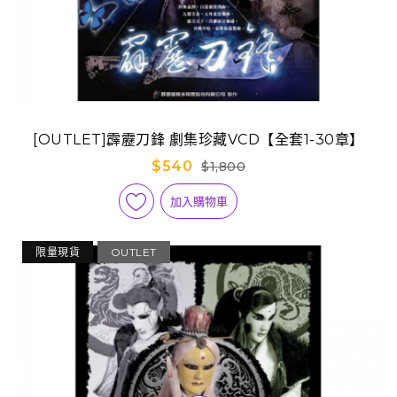
[OUTLET]霹靂刀鋒 劇集珍藏VCD【全套1-30章】
$540
$1,800
加入購物車
限量現貨
OUTLET