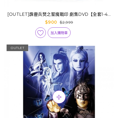
[OUTLET]霹靂兵燹之聖魔戰印 劇集DVD【全套1-40
集】
$900
$2,999
加入購物車
OUTLET