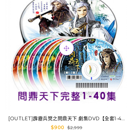
[OUTLET]霹靂兵燹之問鼎天下 劇集DVD【全套1-40
集】
$900
$2,999