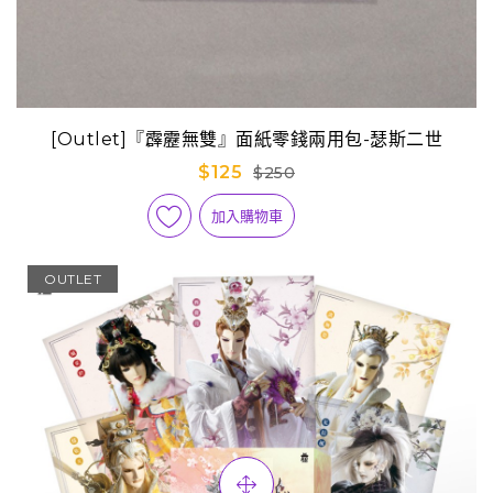
[Outlet]『霹靂無雙』面紙零錢兩用包-瑟斯二世
$125
$250
加入購物車
OUTLET