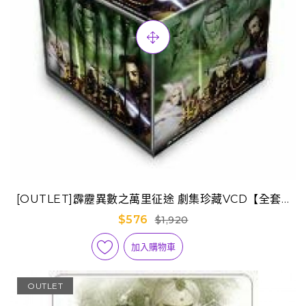
[OUTLET]霹靂異數之萬里征途 劇集珍藏VCD【全套1-
32章】
$576
$1,920
加入購物車
OUTLET