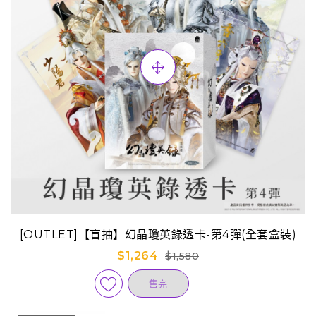
[OUTLET]【盲抽】幻晶瓊英錄透卡-第4彈(全套盒裝)
$1,264
$1,580
售完