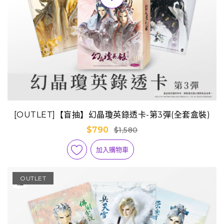
[OUTLET]【盲抽】幻晶瓊英錄透卡-第3彈(全套盒裝)
$790
$1,580
加入購物車
OUTLET