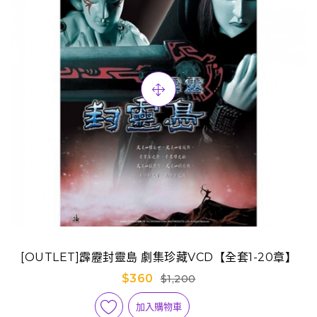
[OUTLET]霹靂封靈島 劇集珍藏VCD【全套1-20章】
$360
$1,200
加入購物車