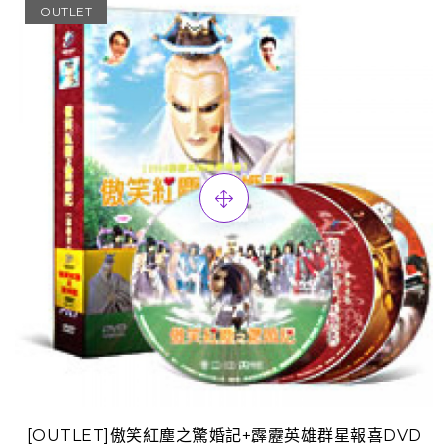
OUTLET
[OUTLET]傲笑紅塵之驚婚記+霹靂英雄群星報喜DVD