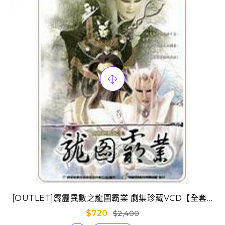
[OUTLET]霹靂異數之龍圖霸業 劇集珍藏VCD【全套1-
40章】
$720
$2,400