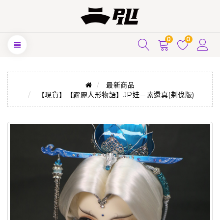
0
0
最新商品
【現貨】【霹靂人形物語】JP娃－素還真(刜伐版)