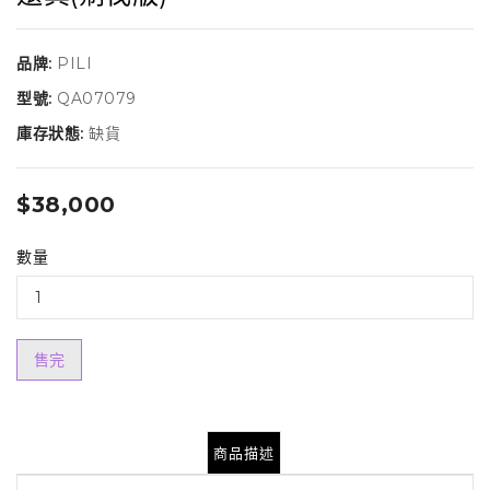
品牌:
PILI
型號:
QA07079
庫存狀態:
缺貨
$38,000
數量
售完
商品描述