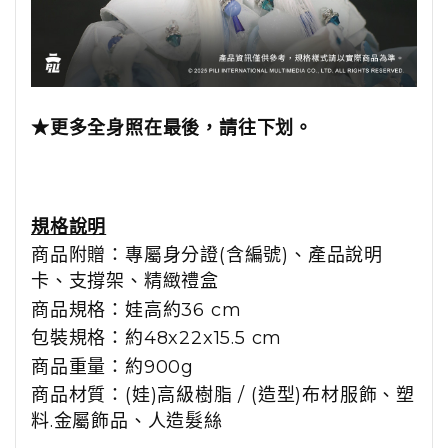
★更多全身照在最後，請往下划。
規格說明
商品附贈：專屬身分證
(
含編號
)
、產品說明
卡、支撐架、精緻禮盒
商品規格：娃高約
36 cm
包裝規格：約
48x22x15.5 cm
商品重量：約
900g
商品材質：
(
娃
)
高級樹脂 /
(
造型
)
布材服飾、塑
料.金屬飾品、人造髮絲