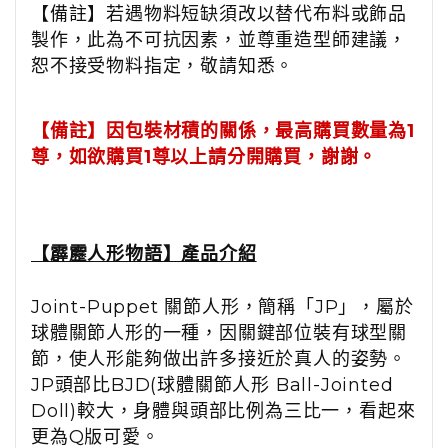
【備註】若遇物料短缺須改以替代布料或飾品
製作，此為不可抗因素，並尊重造型師建議，
恕不接受物料指定，敬請知悉。
【備註】
因包裝材積的關係，最高購買數量為1
尊，如欲購買1尊以上請分開購買，謝謝。
【霹靂人形物語】產品介紹
Joint-Puppet
關節人形，簡稱「
JP
」，屬於
球體關節人形的一種，因關鍵部位裝有球型關
節，
使人形能夠做出許多接近於真人的姿勢。
JP
頭部比
BJD(
球體關節人形
Ball-Jointed
Doll)
較大，
身體與頭部比例為三比一，看起來
更為
Q
版可愛。