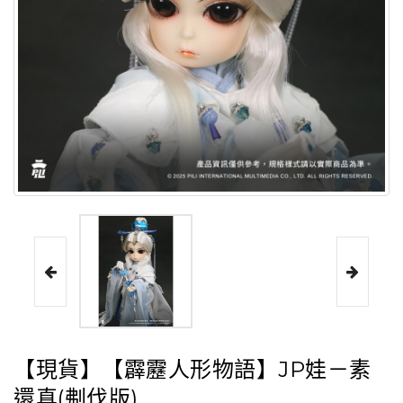
【現貨】【霹靂人形物語】JP娃－素
還真(刜伐版)