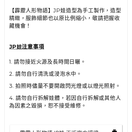
【霹靂人形物語】
JP
娃造型為手工製作，造型
精緻，服飾細節也以原比例縮小，敬請把握收
藏機會！
JP娃
注意事項
1.
請勿接近火源及長時間日曬。
2.
請勿自行清洗或浸泡水中。
3.
拍照時儘量不要開啟閃光燈或以燈光照射。
4.
請勿自行拆解娃體
，若因自行拆解或其他人
為因素之毀損，恕不接受維修
。