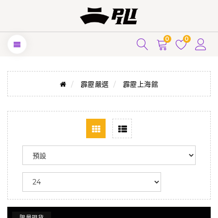
0
0
霹靂嚴選
霹靂上海館
限量現貨