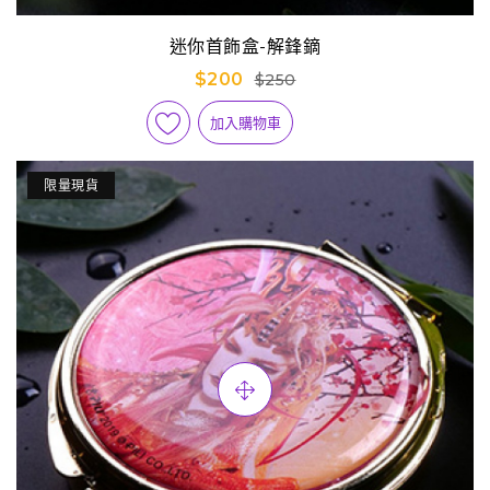
迷你首飾盒-解鋒鏑
$200
$250
加入購物車
限量現貨