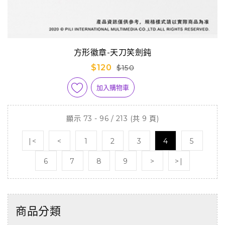
方形徽章-天刀笑劍鈍
$120
$150
加入購物車
顯示 73 - 96 / 213 (共 9 頁)
|<
<
1
2
3
4
5
6
7
8
9
>
>|
商品分類