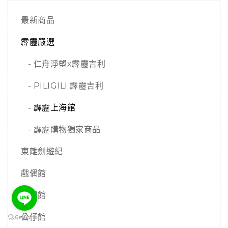
最新商品
霹靂嚴選
- 仁舟淨塑x霹靂吉利
- PILIGILI 霹靂吉利
- 霹靂上海館
- 霹靂購物獨家商品
東離劍遊紀
戲偶館
兵器館
公仔館