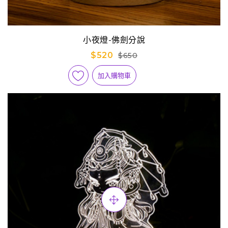
小夜燈-佛劍分說
$520
$650
加入購物車