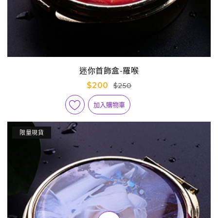
迷你首飾盒-羅喉
$200
$250
加入購物車
限量現貨