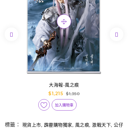


大海報-風之痕
$1,215
$1,350
加入購物車
標籤：
,
,
,
,
現貨上市
霹靂購物獨家
風之痕
激戰天下
公仔