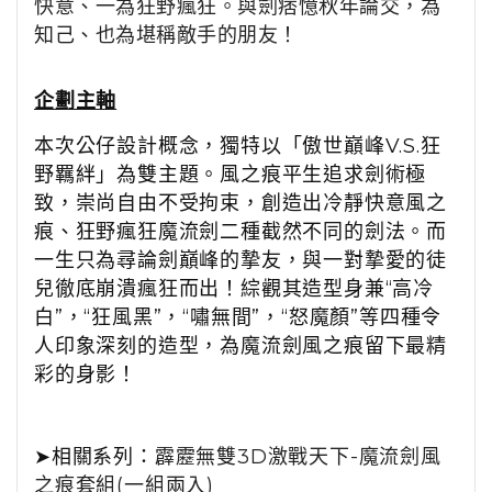
快意、一為狂野瘋狂。與劍痞憶秋年論交，為
知己、也為堪稱敵手的朋友！
企劃主軸
本次公仔設計概念，獨特以「傲世巔峰V.S.狂
野羈絆」為雙主題。風之痕平生追求劍術極
致，崇尚自由不受拘束，創造出冷靜快意風之
痕、狂野瘋狂魔流劍二種截然不同的劍法。而
一生只為尋論劍巔峰的摯友，與一對摯愛的徒
兒徹底崩潰瘋狂而出！綜觀其造型身兼“高冷
白”，“狂風黑”，“嘯無間”，“怒魔顏”等四種令
人印象深刻的造型，為魔流劍風之痕留下最精
彩的身影！
➤相關系列
：
霹靂無雙3D激戰天下-魔流劍風
之痕套組(一組兩入)