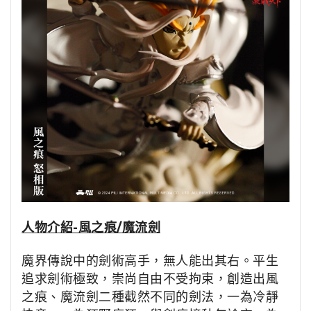
人物介紹-風之痕/魔流劍
魔界傳說中的劍術高手，無人能出其右。平生
追求劍術極致，崇尚自由不受拘束，創造出風
之痕、魔流劍二種截然不同的劍法，一為冷靜