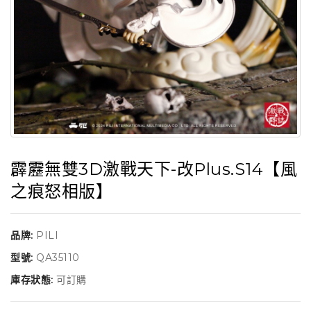
霹靂無雙3D激戰天下-改Plus.S14【風
之痕怒相版】
品牌:
PILI
型號:
QA35110
庫存狀態:
可訂購