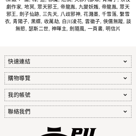
,
,
,
,
,
,
劇作家
地冥
眾天邪王
帝龍胤
九變妖媸
帝龍胤
眾天
,
,
,
,
,
,
邪王
劍子仙跡
三先天
八歧邪神
花濺墨
千雪落
繫雪
,
,
,
,
,
,
,
衣
青陽子
黑蝶
收萬劫
白川凌花
雲徽子
俠儒無蹤
談
,
,
,
,
,
無慾
瑟斯二世
神暉主
劍隨風
一頁書
明信片
快速連結
購物導覽
我的帳號
聯絡我們