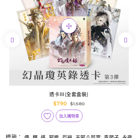


透卡Ⅲ(全套盒裝)
$790
$1,580
加入購物車
標籤：
,
,
,
,
,
,
,
儒
釋
道
邪魔
厄禍
天邪八部眾
青陽子
永夜