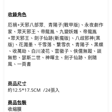
收錄角色
厄禍
+
天邪八部眾
、
青陽子
(
戰甲版
)
、
永夜劇作
家
、
眾天邪王
、
帝龍胤
、
九變妖媸
、
帝龍胤
+
眾天邪王
、
劍子仙跡
(
斬魔版
)
、
八歧邪神
(
黑
版
)
、
花濺墨
、
千雪落
、
繫雪衣
、
青陽子
、
黑蝶
、
收萬劫
、
白川凌花
、
雲徽子
、
俠儒無蹤
、
談
無慾
、
瑟斯二世
、
神暉主
、
劍子仙跡
、
劍隨
風
、
一頁書
商品尺寸
約12.5*17.5CM /24張入
商品包裝
收縮膜