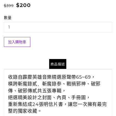
$200
$399
數量
加入購物車
商品描述
收錄自霹靂英雄音樂精選原聲帶
65~69
，
橫跨斬魔錄貳
、
斬魔錄参
、
戰禍邪神
、
破邪
傳
、
破邪傳貳共五張專輯，
絕選精美設計之封面、內頁、手冊圖，
重新集結成
24
張明信片書，讓您一次擁有最完
整的獨家收藏。