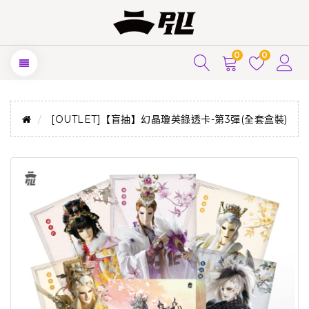
0
0
[OUTLET]【盲抽】幻晶瓊英錄透卡-第3彈(全套盒裝)