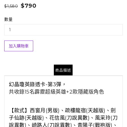
$790
$1,580
數量
加入購物車
商品描述
幻晶瓊英錄透卡-第3彈，
共收錄15名霹靂超級英雄+
2款隱藏版角色
【款式】西窗月(男版)、疏樓龍宿(天越版)、劍
子仙跡(天越版)、花信風(刀說異數)、風采玲(刀
說異數)、崎路人(刀說異數)、青陽子(戰袍版)、