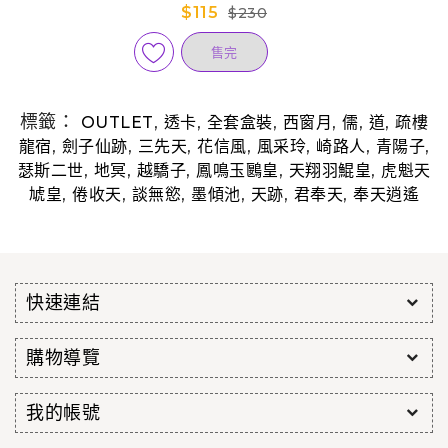
$115
$230
售完
標籤：
,
,
,
,
,
,
OUTLET
透卡
全套盒裝
西窗月
儒
道
疏樓
,
,
,
,
,
,
,
龍宿
劍子仙跡
三先天
花信風
風采玲
崎路人
青陽子
,
,
,
,
,
瑟斯二世
地冥
越驕子
鳳鳴玉鶠皇
天翔羽鯤皇
虎魁天
,
,
,
,
,
,
虓皇
倦收天
談無慾
墨傾池
天跡
君奉天
奉天逍遙
快速連結
購物導覽
我的帳號