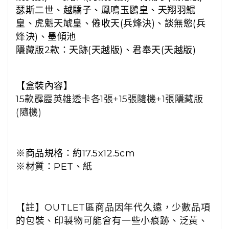
瑟斯二世、越驕子、鳳鳴玉鶠皇、天翔羽鯤
皇、虎魁天虓皇、倦收天(兵烽決)、談無慾(兵
烽
決)、墨傾池
隱藏版2款：天跡(天越版)、君奉天(天越版)
【盒裝內容】
15款霹靂英雄透卡各1張+15張隨機+1張隱藏版
(隨機)
※商品規格：約17.5x12.5cm
※材質：PET、紙
【註】OUTLET區商品因年代久遠，少數品項
的包裝、印製物可能會有一些小痕跡、泛黃、