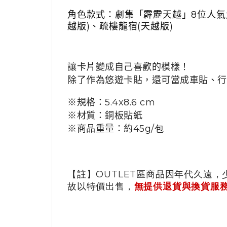
角色款式：劇集「霹靂
天越
」
8
位人氣
越版
)
、疏樓龍宿
(
天越版
)
讓卡片變成自己喜歡的模樣！
除了作為悠遊卡貼，還可當成車貼、行
※規格：
5.4x8.6 cm
※材質：銅板貼紙
※商品重量：約
45g/包
【註】OUTLET區商品因年代久遠，
故以特價出售，
無提供退貨與換貨服