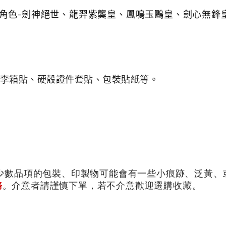
角色
-
劍神絕世、龍羿紫龑皇、鳳鳴玉鶠皇、劍心無鋒
李箱貼、硬殼證件套貼、包裝貼紙等。
少數品項的包裝、印製物可能會有一些小痕跡、泛黃、或
務
。介意者請謹慎下單，若不介意歡迎選購收藏。