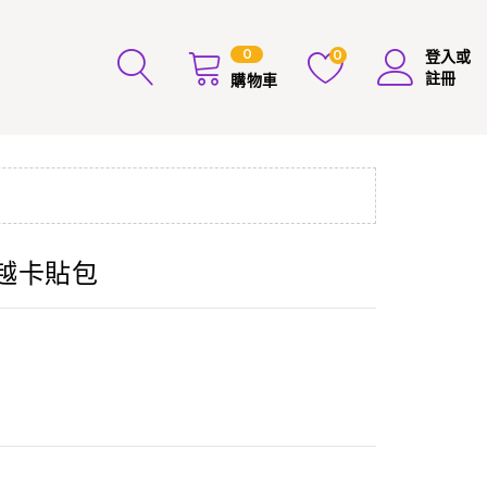
0
0
登入或
註冊
購物車
天越卡貼包