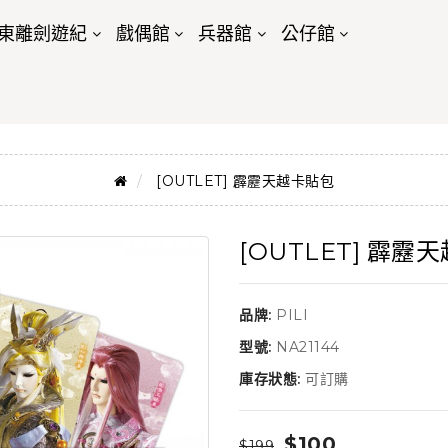
東離劍遊紀
戲偶館
兵器館
公仔館
[OUTLET] 霹靂天越卡貼包
[OUTLET] 霹靂
品牌:
PILI
型號:
NA21144
庫存狀態:
可訂購
$100
$199