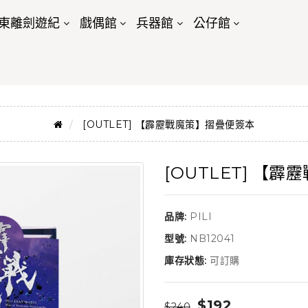
東離劍遊紀
戲偶館
兵器館
公仔館
[OUTLET] 【霹靂戰魔策】摺疊便簽本
[OUTLET] 【
品牌:
PILI
型號:
NB12041
庫存狀態:
可訂購
$192
$240