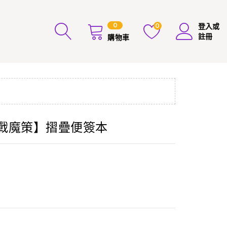
0
0
登入或
註冊
購物車
霹靂戰魔策】摺疊便簽本