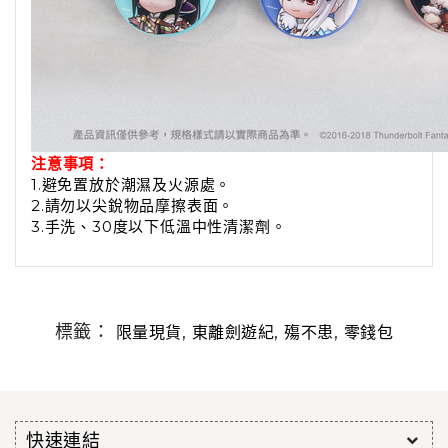
注意事項：
1.避免置放於潮濕及火源處。
2.請勿以尖銳物品摩擦表面。
3.手洗、30度以下低溫中性清潔劑。
標籤：
,
,
,
限量現貨
東離劍遊紀
殤不患
零錢包
快速連結