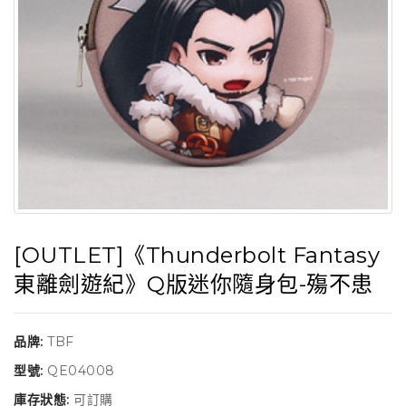
[OUTLET]《Thunderbolt Fantasy
東離劍遊紀》Q版迷你隨身包-殤不患
品牌:
TBF
型號:
QE04008
庫存狀態:
可訂購