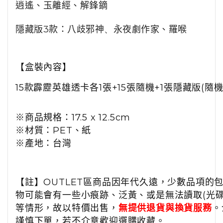
逍遙、玉離經、解鋒鏑
隱藏版3款：
八歧邪神
永夜劇作家
羅喉
、
、
【盒裝內容】
15款霹靂英雄透卡各1張+15張隨機+1張隱藏版(隨機
※商品規格：17.5 x 12.5cm
※材質：PET、紙
※產地：台灣
【註】OUTLET區商品因年代久遠，少數品項的
物可能會有一些小痕跡、泛黃、或是無法讀取(光碟/
等情形，故以特價出售，
無提供退貨與換貨服務
。
謹慎下單，若不介意歡迎選購收藏。