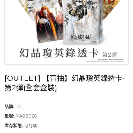
[OUTLET] 【盲抽】幻晶瓊英錄透卡-
第2彈(全套盒裝)
品牌:
PILI
型號:
NA08066
庫存狀態:
可訂購