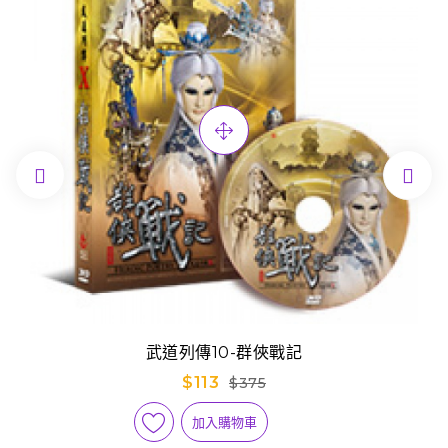


武道列傳10-群俠戰記
$113
$375
加入購物車