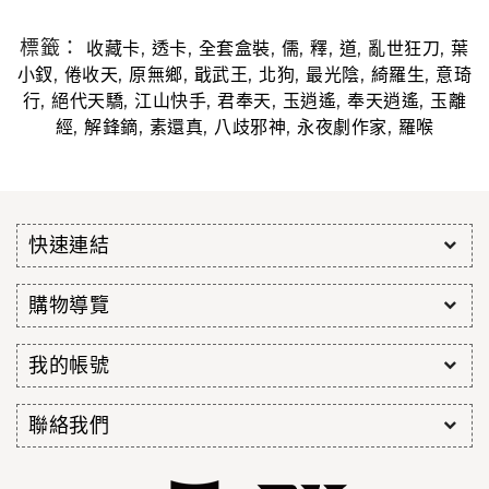
標籤：
,
,
,
,
,
,
,
收藏卡
透卡
全套盒裝
儒
釋
道
亂世狂刀
葉
,
,
,
,
,
,
,
小釵
倦收天
原無鄉
戢武王
北狗
最光陰
綺羅生
意琦
,
,
,
,
,
,
行
絕代天驕
江山快手
君奉天
玉逍遙
奉天逍遙
玉離
,
,
,
,
,
經
解鋒鏑
素還真
八歧邪神
永夜劇作家
羅喉
快速連結
購物導覽
我的帳號
聯絡我們