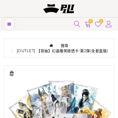
0
0
搜尋
[OUTLET] 【盲抽】幻晶瓊英錄透卡-第2彈(全套盒裝)