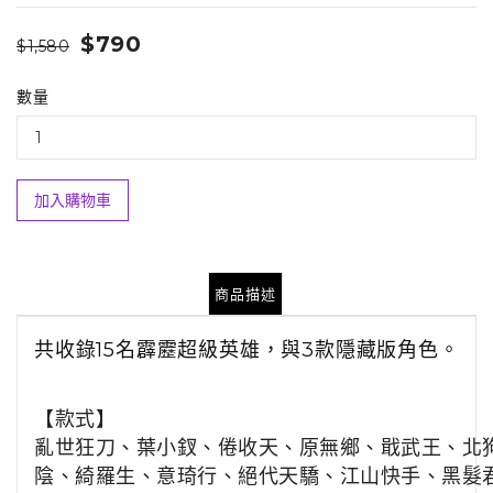
$790
$1,580
數量
加入購物車
商品描述
共收錄15名霹靂超級英雄，與3款隱藏版角色。
【款式】
亂世狂刀、葉小釵、倦收天、原無鄉、戢武王、北
陰、綺羅生、意琦行、
絕代天驕、江山快手、黑髮