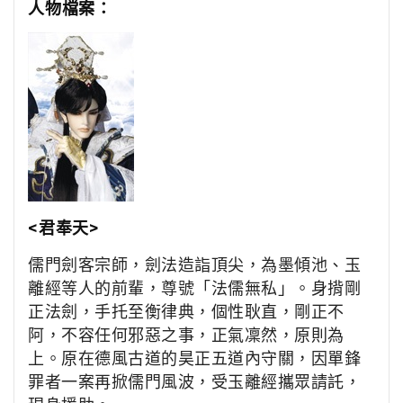
人物檔案：
<君奉天
>
儒門劍客宗師，劍法造詣頂尖，為墨傾池、玉
離經等人的前輩，尊號「法儒無私」。身揹剛
正法劍，手托至衡律典，個性耿直，剛正不
阿，不容任何邪惡之事，正氣凜然，原則為
上。原在德風古道的昊正五道內守關，因單鋒
罪者一案再掀儒門風波，受玉離經攜眾請託，