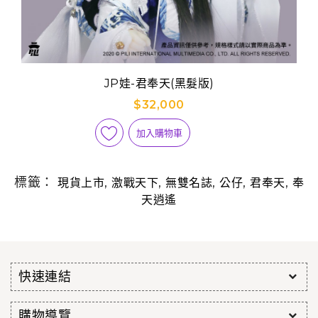
JP娃-君奉天(黑髮版)
$32,000
加入購物車
標籤：
,
,
,
,
,
現貨上市
激戰天下
無雙名誌
公仔
君奉天
奉
天逍遙
快速連結
購物導覽