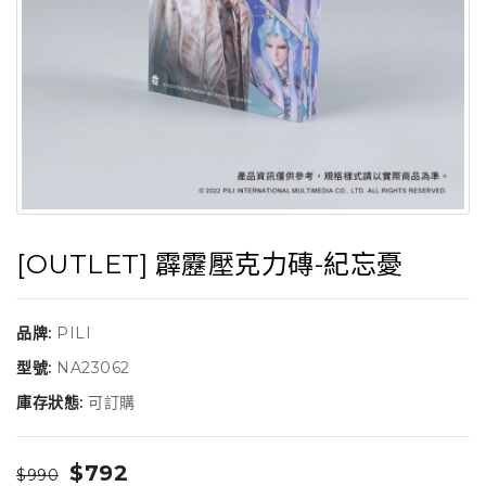
[OUTLET] 霹靂壓克力磚-紀忘憂
品牌:
PILI
型號:
NA23062
庫存狀態:
可訂購
$792
$990