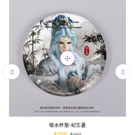


吸水杯墊-紀忘憂
$200
$250