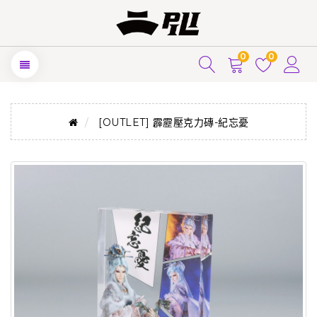
0
0
[OUTLET] 霹靂壓克力磚-紀忘憂