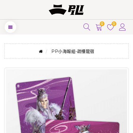
0
0
PP小海報組-疏樓龍宿