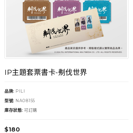
IP主題套票書卡-刜伐世界
品牌:
PILI
型號:
NA08155
庫存狀態:
可訂購
$180