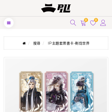
0
0
搜尋
IP主題套票書卡-刜伐世界