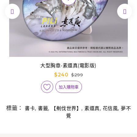


大型胸章-素還真(電影版)
$240
$299
加入購物車
標籤：
,
,
,
,
,
書卡
書籤
【刜伐世界】
素還真
花信風
夢不
覺