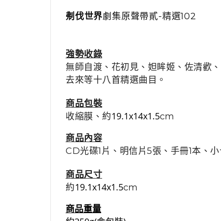
刜伐世界
劇集原聲帶貳
-精選102
強勢收錄
無師自渡、花初見、妲眸姬、佐清歡、
去來等十八首精選曲目。
商品包裝
19.1x14x1.5
收縮膜
、約
cm
商品內容
CD光碟1片、明信片5張、手冊1本、小
商品尺寸
19.1x14x1.5
約
cm
商品重量