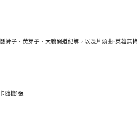
鬪蛉子、黃芽子、大腕開道紀等，以及片頭曲-英雄無悔
卡隨機1張