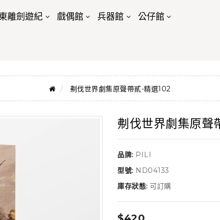
東離劍遊紀
戲偶館
兵器館
公仔館
刜伐世界劇集原聲帶貳-精選102
刜伐世界劇集原聲帶
品牌:
PILI
型號:
ND04133
庫存狀態:
可訂購
$420