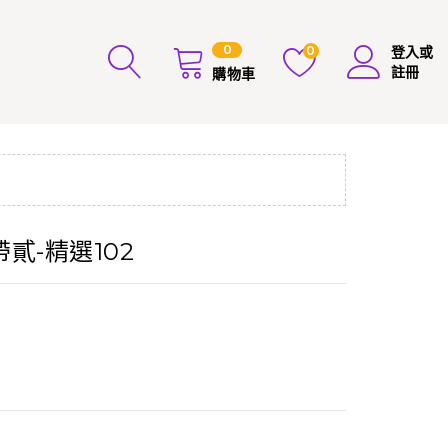
0
0
登入或
註冊
購物車
貳-精選102