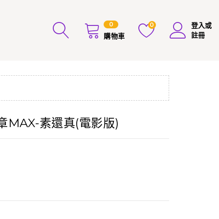
0
0
登入或
註冊
購物車
胸章MAX-素還真(電影版)