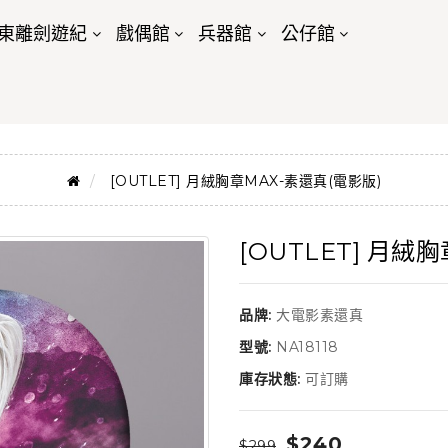
東離劍遊紀
戲偶館
兵器館
公仔館
[OUTLET] 月絨胸章MAX-素還真(電影版)
[OUTLET] 月絨
品牌:
大電影素還真
型號:
NA18118
庫存狀態:
可訂購
$240
$299