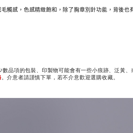
絨毛觸感，色感精緻飽和，
除了胸章別針功能，背後也
少數品項的包裝、印製物可能會有一些小痕跡、泛黃、或
務
。介意者請謹慎下單，若不介意歡迎選購收藏。