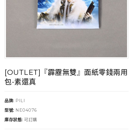
[OUTLET]『霹靂無雙』面紙零錢兩用
包-素還真
品牌:
PILI
型號:
NE04076
庫存狀態:
可訂購