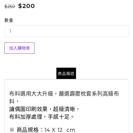
$200
$250
數量
加入購物車
商品描述
布料選用大大升級，嚴選霹靂枕套系列高級布
料
，
讓偶圖印刷效果
，
超級清晰
，
布料加厚處理
，
手感十足。
※ 商品規格：14 X 12 cm