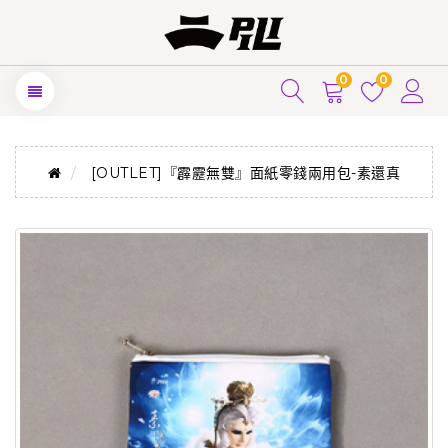
0
0
[OUTLET]『霹靂無雙』面紙零錢兩用包-素還真