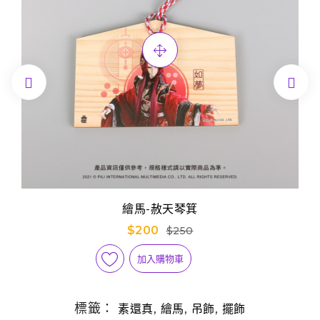


繪馬-赦天琴箕
$200
$250
加入購物車
標籤：
,
,
,
素還真
繪馬
吊飾
擺飾