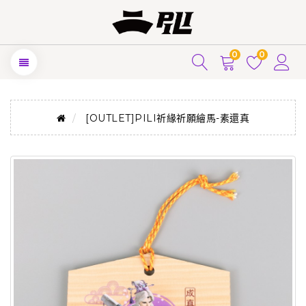
0
0
[OUTLET]PILI祈緣祈願繪馬-素還真