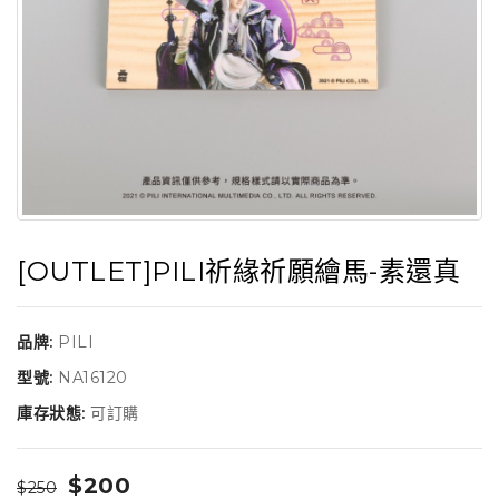
[OUTLET]PILI祈緣祈願繪馬-素還真
品牌:
PILI
型號:
NA16120
庫存狀態:
可訂購
$200
$250