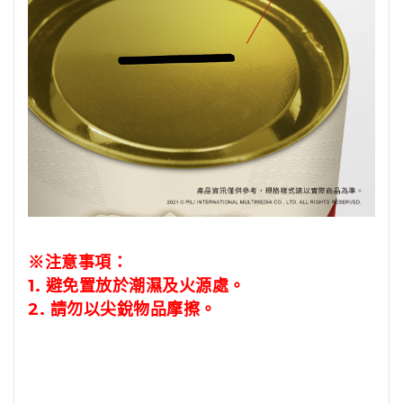
※注意事項：
1.
避免置放於潮濕及火源處。
2.
請勿以尖銳物品摩擦。