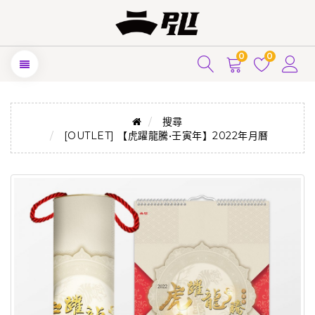
0
0
搜尋
[OUTLET] 【虎躍龍騰•壬寅年】2022年月曆