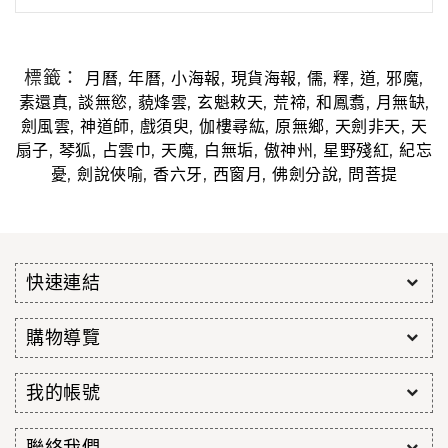
標籤：
,
,
,
,
,
,
,
,
月曆
年曆
小海報
現貨海報
儒
釋
道
邪魔
,
,
,
,
,
,
,
素還真
談無慾
藐烽雲
玄魁敕天
荒禘
和鳳翥
月無缺
,
,
,
,
,
,
劍風雲
神道師
戲須臾
伽樓尋紘
原無鄉
天劍非天
天
,
,
,
,
,
,
,
扇子
琴狐
占雲巾
天魔
白無垢
傲神州
星野殘紅
紀忘
,
,
,
,
,
憂
劍說俠喻
香六牙
西窗月
佛劍分說
問菩提
快速連結
購物導覽
我的帳號