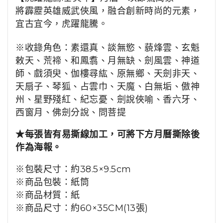
將霹靂英雄威武俠風，融合創新時尚的元素，
宜古宜今，虎躍龍騰。
※收錄角色：素還真、談無慾、藐烽雲、玄魁
敕天、荒禘、和鳳翥、月無缺、劍風雲、神道
師、戲須臾、伽樓尋紘、原無鄉、天劍非天、
天扇子、琴狐、占雲巾、天魔、白無垢、傲神
州、星野殘紅、紀忘憂、劍說俠喻、香六牙、
西窗月、佛劍分說、問菩提
★每張皆有易撕線加工，可將下方月曆撕除後
作為海報。
※
包裝尺寸：
約38.5×9.5cm
※商品包裝
：
紙筒
※商品材質
：紙
※商品尺寸：約60×35CM(13張)