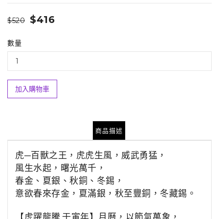
$416
$520
數量
加入購物車
商品描述
虎─
百獸之王，虎虎生風
，
威武勇猛
，
風生水起
，
曙光萬千
，
春金、夏銀
、
秋銅
、
冬錫，
意欲春來存金，夏滿銀，秋至豐銅，冬藏錫。
【虎躍龍騰.壬寅年】月曆，
以節氣萬象，