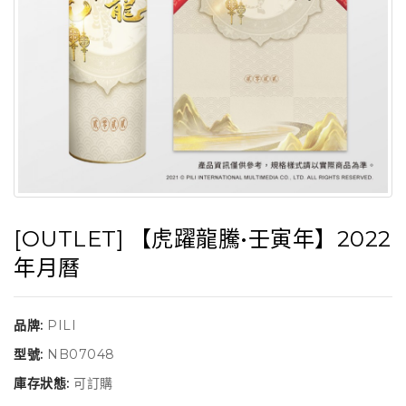
[OUTLET] 【虎躍龍騰•壬寅年】2022
年月曆
品牌:
PILI
型號:
NB07048
庫存狀態:
可訂購