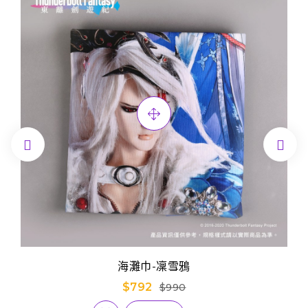


海灘巾-凜雪鴉
$792
$990