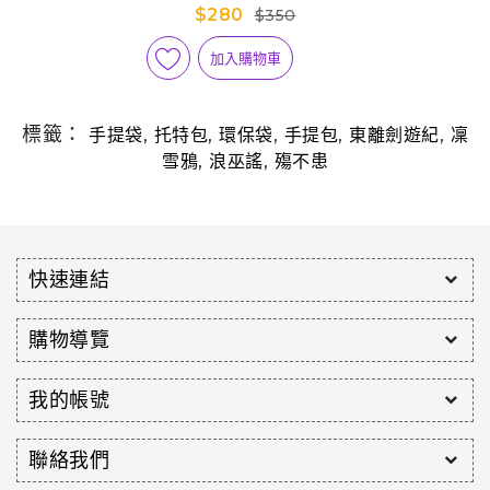
$280
$350
加入購物車
標籤：
,
,
,
,
,
手提袋
托特包
環保袋
手提包
東離劍遊紀
凜
,
,
雪鴉
浪巫謠
殤不患
快速連結
購物導覽
我的帳號
聯絡我們