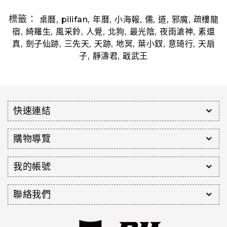
標籤：
,
,
,
,
,
,
,
桌曆
pilifan
年曆
小海報
儒
道
邪魔
疏樓龍
,
,
,
,
,
,
,
宿
綺羅生
風采鈴
人覺
北狗
最光陰
夜雨滄神
素還
,
,
,
,
,
,
,
真
劍子仙跡
三先天
天跡
地冥
葉小釵
意琦行
天扇
,
,
子
靜濤君
戢武王
快速連結
購物導覽
我的帳號
聯絡我們