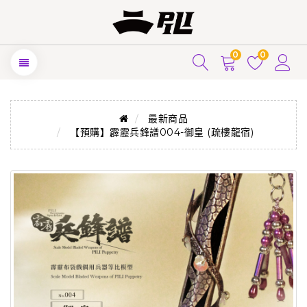
0
0
最新商品
【預購】霹靂兵鋒譜004-御皇 (疏樓龍宿)