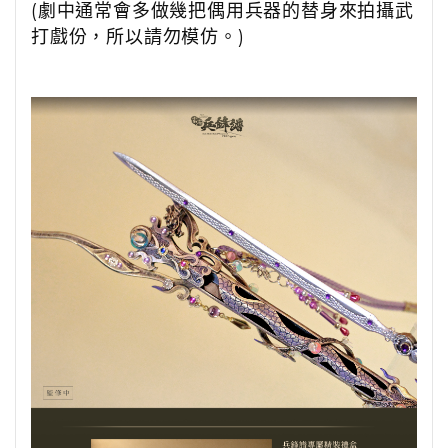
(劇中通常會多做幾把偶用兵器的替身來拍攝武
打戲份，所以請勿模仿。)