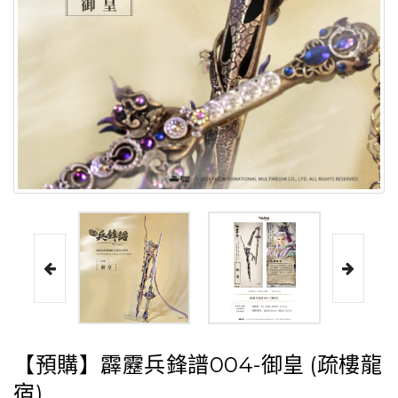
【預購】霹靂兵鋒譜004-御皇 (疏樓龍
宿)