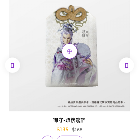


御守-疏樓龍宿
$135
$168