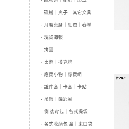
- 紙膠帶｜貼紙｜印章
- 磁鐵｜夾子｜其它文具
- 月曆桌曆｜紅包｜春聯
- 現貨海報
- 拼圖
- 桌遊｜撲克牌
- 應援小物｜應援組
- 證件套｜卡套｜卡貼
- 吊飾｜鑰匙圈
- 側.後背包｜各式提袋
- 各式收納包.盒｜束口袋