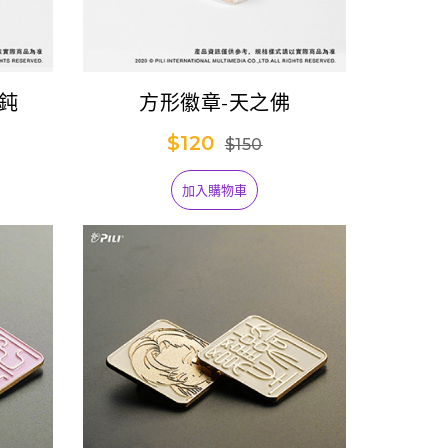
鈍
方形徽章-天之佛
$120
$150
加入購物車