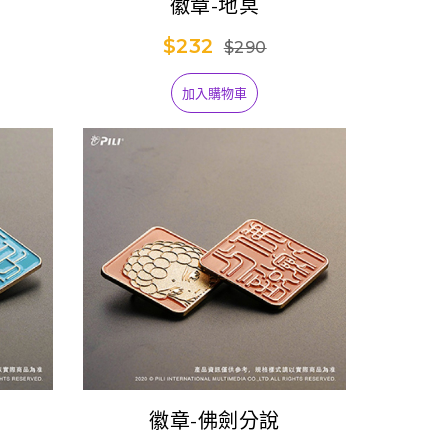
徽章-地冥
$232
$290
加入購物車
徽章-佛劍分說