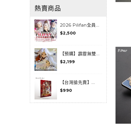
熱賣商品
2026 Pilifan全員寫
真攝影會活動套組
$2,500
$
0
【預購】霹靂無雙
3D激戰天下-亂世狂
《
$2,199
$
刀-狂龍傲天套組(預
F
購限定) (已結束預
購)
【台灣搶先賣】
《Thunderbolt
《
$990
$
Fantasy 東離劍遊
F
紀》-Moments-