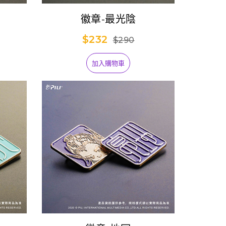
徽章-最光陰
$232
$290
加入購物車