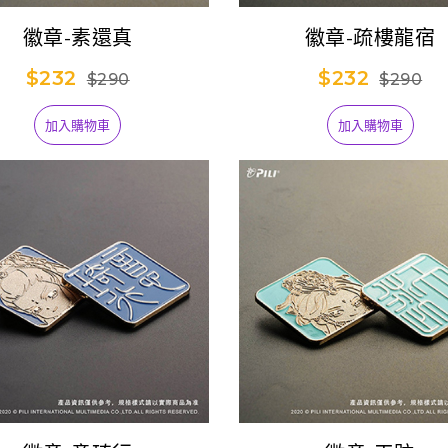
徽章-素還真
徽章-疏樓龍宿
$232
$232
$290
$290
【預購】霹靂無雙
3D激戰天下-天下
1,099
14-亂世狂刀 (已結
加入購物車
加入購物車
束預購)
【台灣搶先賣】
Thunderbolt
599
antasy Project》
吊飾娃-阿契努斯
【台灣搶先賣】
Thunderbolt
599
antasy Project》
吊飾娃-萬軍破