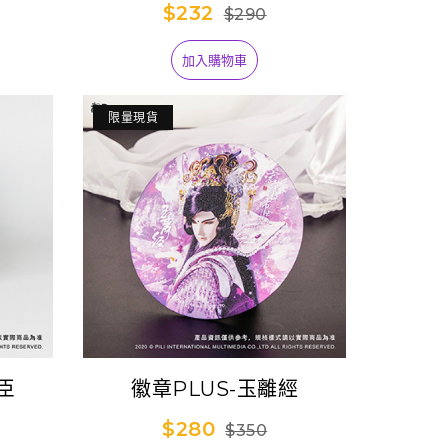
$232
$290
加入購物車
限量現貨
臣
徽章PLUS-玉離經
$280
$350