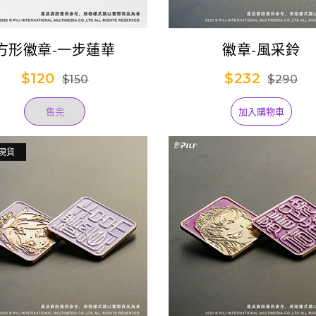
方形徽章-一步蓮華
徽章-風采鈴
$120
$232
$150
$290
售完
加入購物車
現貨