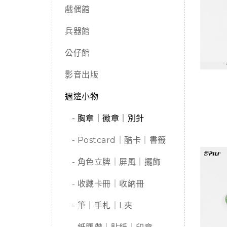
戲偶館
兵器館
公仔館
影音出版
週邊小物
- 胸章｜徽章｜別針
- Postcard｜酷卡｜書籤
- 角色立牌｜屏風｜擺飾
- 收藏卡冊｜收納冊
- 筆｜手札｜L夾