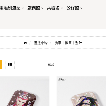
東離劍遊紀
戲偶館
兵器館
公仔館
週邊小物
胸章｜徽章｜別針