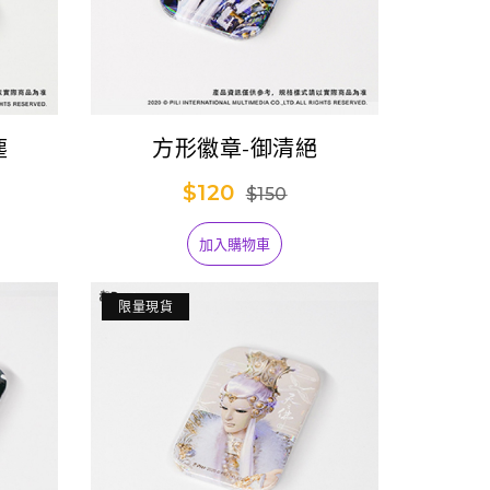
塵
方形徽章-御清絕
$120
$150
加入購物車
限量現貨