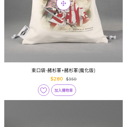
束口袋-赭杉軍+赭杉軍(魔化版)
$280
$350
加入購物車