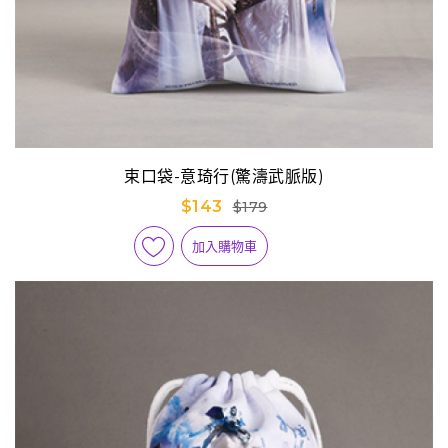
束口袋-意琦行(驚濤武脈版)
$143
$179
加入購物車