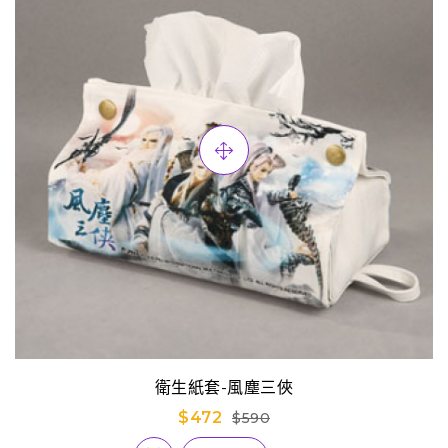
衛生紙套-風塵三俠
$472
$590