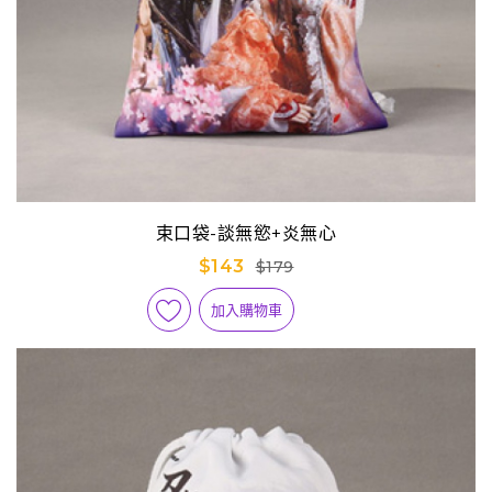
束口袋-談無慾+炎無心
$143
$179
加入購物車