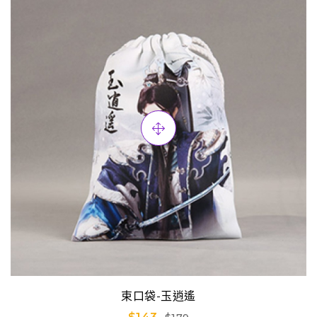
束口袋-玉逍遙