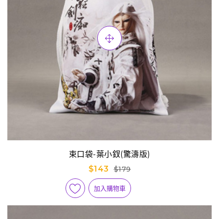
束口袋-葉小釵(驚濤版)
$143
$179
加入購物車