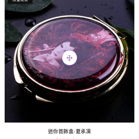
迷你首飾盒-夏承凜