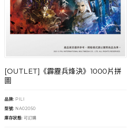
[OUTLET]《霹靂兵烽決》1000片拼
圖
品牌:
PILI
型號:
NA02050
庫存狀態:
可訂購