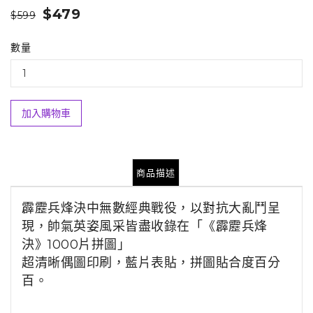
$479
$599
數量
加入購物車
商品描述
霹靂兵烽決中
無數
經典戰役，以對抗大亂鬥呈
現，帥氣英姿風采皆盡收錄在「《霹靂兵烽
決》1000片拼圖」
超清晰偶圖印刷，藍片表貼，拼圖貼合度百分
百。