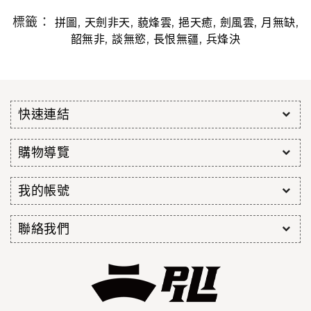
標籤：
,
,
,
,
,
,
拼圖
天劍非天
藐烽雲
挹天癒
劍風雲
月無缺
,
,
,
韶無非
談無慾
長恨無疆
兵烽決
快速連結
購物導覽
我的帳號
聯絡我們