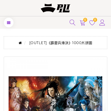
0
0
[OUTLET]《霹靂兵烽決》1000片拼圖