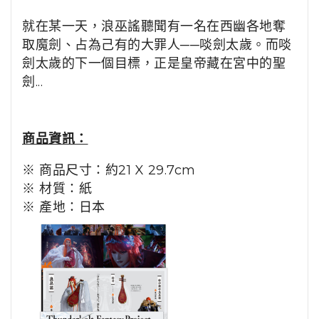
就在某一天，浪巫謠聽聞有一名在西幽各地奪
取魔劍、占為己有的大罪人──
啖劍太歲
。
而啖
劍太歲的下一個目標，正是皇帝藏在宮中的聖
劍...
商品資訊：
※ 商品尺寸：約21 X 29.7cm
※ 材質：紙
※ 產地：日本