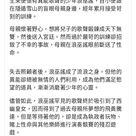
生來便懷有異能歌聲的少年浪巫謠，自小便跟
在隱遁雪山的盲眼母親身邊，經年累月接受苛
刻的訓練。
母親懷著野心，想將兒子的歌聲鍛鍊成天下無
雙，然後送入宮廷。然而過於嚴苛的訓練卻招
致了不幸的事故，母親在浪巫謠眼前斷送了性
命。
失去照顧者後，浪巫謠成了流浪之身。但他的
異能卻總被無情的人們利用，成為他們滿足慾
望的道具，漸漸消磨著少年的心靈。
儘管如此，浪巫謠罕見的歌聲終於吸引到了西
幽皇女，因而得到了過去母親所夢想的飛黃騰
達。
但是等待著他的，卻是成為執政者玩物、
賭上性命與其他樂師進行演奏競賽的殘忍遊
戲。