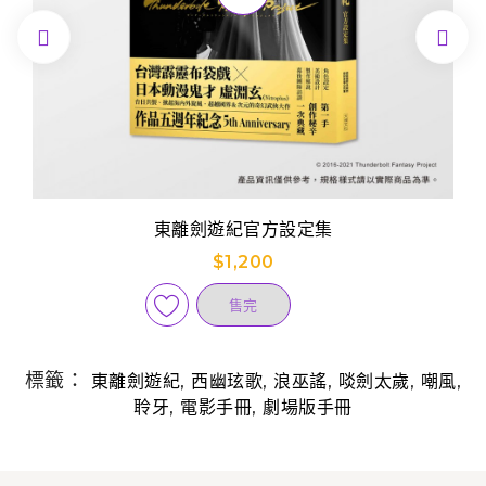


東離劍遊紀官方設定集
$1,200
售完
標籤：
,
,
,
,
,
東離劍遊紀
西幽玹歌
浪巫謠
啖劍太歲
嘲風
,
,
聆牙
電影手冊
劇場版手冊