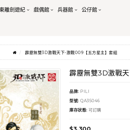
東離劍遊紀
戲偶館
兵器館
公仔館
霹靂無雙3D激戰天下-激戰009【五方星主】套組
霹靂無雙3D激戰天
品牌:
PILI
型號:
QA35046
庫存狀態:
可訂購
$3,300