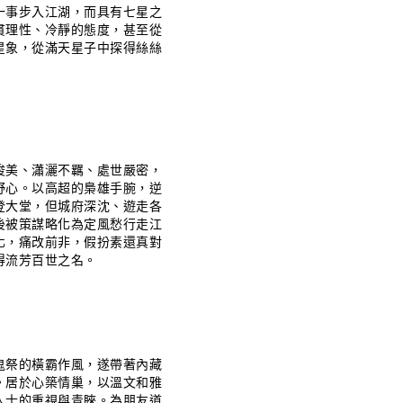
一事步入江湖，而具有七星之
貫理性、冷靜的態度，甚至從
星象，從滿天星子中探得絲絲
俊美、瀟灑不羈、處世嚴密，
野心。以高超的梟雄手腕，逆
登大堂，但城府深沈、遊走各
後被策謀略化為定風愁行走江
化，痛改前非，假扮素還真對
得流芳百世之名。
鬼祭的橫霸作風，遂帶著內藏
。居於心築情巢，以溫文和雅
人士的重視與青睞。為朋友道