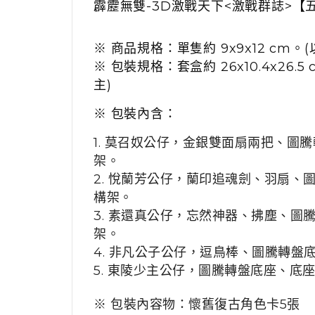
霹靂無雙-3D激戰天下<激戰群誌>【
※ 商品規格：單隻約 9x9x12 cm。
※ 包裝規格：套盒約 26x10.4x26.
主)
※ 包裝內含：
1. 莫召奴公仔，金銀雙面扇兩把、圖
架。
2. 悅蘭芳公仔，蘭印追魂劍、羽扇、
構架。
3. 素還真公仔，忘然神器、拂塵、圖
架。
4. 非凡公子公仔，逗鳥棒、圖騰轉盤
5. 東陵少主公仔，圖騰轉盤底座、底
※ 包裝內容物：懷舊復古角色卡5張