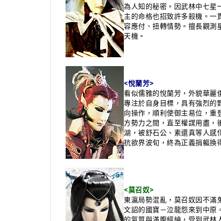
為人知的秘密。因武林中七星
主的命格也招致許多殺機。一
容應付、扭轉情勢。擅長觀測
天機。
<悅蘭芳>
看似儒雅的悅蘭芳，外貌華麗
專注於自身目標，具有強烈的
向操作，順利使御主易位，重
方勢力之間，直至權謀用盡，
湖，被舒石公、素還真等人感
抗欲界波旬，終為正義捐軀換
<莫召奴>
東瀛局勢混亂，莫召奴因不滿
文詔的國寶－泣龍怨來到中原
的氣質與滿腹經綸，受到武林