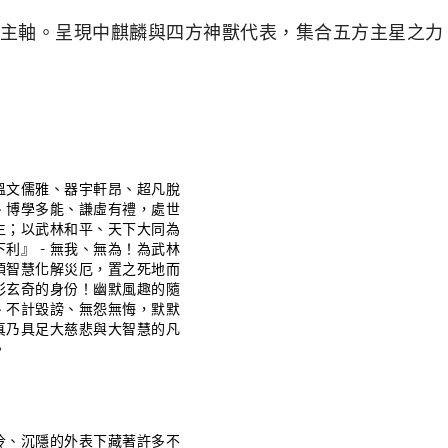
主軸。呈現中麒麟與四方神獸代表，集合五方主星之力
溫文儒雅、器宇軒昂、超凡脫
、博學多能、謙虛有禮，處世
生；以武林和平、天下大同為
利』 - 無我、無為！為武林
頂智慧化解災厄，置之死地而
彩玄奇的身份！幽默風趣的隨
、不計毀謗、無怨無悔，默默
真乃具足大慈悲與大智慧的凡
。
冷、沉隱的外表下藏著許多不