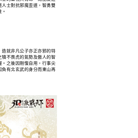
道人士對抗邪魔歪道，智勇雙
柱。
，造就非凡公子亦正亦邪的特
之犢不畏虎的氣勢及傲人的智
幄。之後因剛愎自用，行事尖
因負有北玄武的身分而東山再