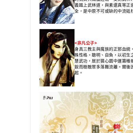
義踏上武林道，與素還真等正
全，是中原不可或缺的中流砥
<非凡公子>
身具三教主與魔族的正邪血統
殊性格。聰明、自負，以初生
慧武功，居於猜心園中運籌帷
銳而樹敵眾多落難流離。爾後
起。