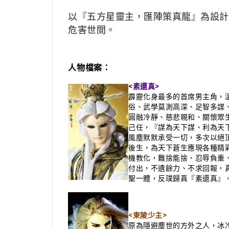
以『五方星靈主，匯陣策真龍』為設計
危害世間。
人物檔案：
<素還真>
霹靂化身最多的首席男主角，
俗、武學莫測高深、足智多謀
圓融冷靜、慈悲親和、關懷眾
己任，『謀為天下謀、利為天下
風塵默默承受一切，多次以絕
後生，為天下蒼生應現各種精
機教化，難捨能捨、忍辱負重
付出，不遺餘力、不求回報，
聖一體，反璞歸真『素還真』
<東陵少主>
原為隱避塵世的方外之人，冰