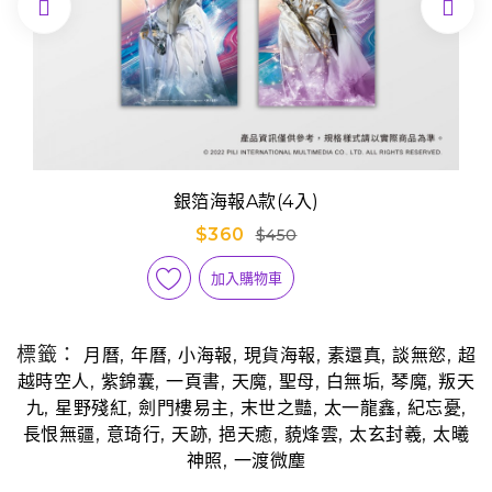


銀箔海報A款(4入)
$360
$450
加入購物車
標籤：
,
,
,
,
,
,
月曆
年曆
小海報
現貨海報
素還真
談無慾
超
,
,
,
,
,
,
,
越時空人
紫錦囊
一頁書
天魔
聖母
白無垢
琴魔
叛天
,
,
,
,
,
,
九
星野殘紅
劍門樓易主
末世之豔
太一龍鑫
紀忘憂
,
,
,
,
,
,
長恨無疆
意琦行
天跡
挹天癒
藐烽雲
太玄封羲
太曦
,
神照
一渡微塵