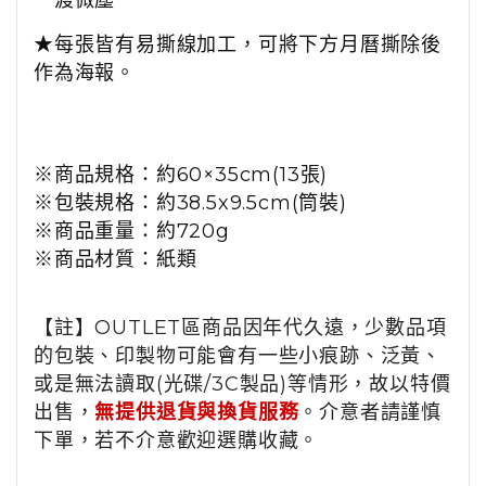
一渡微塵
★每張皆有易撕線加工，可將下方月曆撕除後
作為海報。
※
商品規格：約
60×35cm(13
張
)
※
包裝規格：約38.5x9.5cm(筒裝)
※
商品重量：
約
720g
※
商品材質：紙類
【註】OUTLET區商品因年代久遠，少數品項
的包裝、印製物可能會有一些小痕跡、泛黃、
或是無法讀取(光碟/3C製品)等情形，故以特價
出售，
無提供退貨與換貨服務
。介意者請謹慎
下單，若不介意歡迎選購收藏。