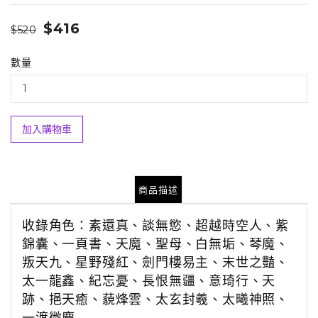
$416
$520
數量
加入購物車
商品描述
收錄角色：素還真、談無慾、超越時空人、紫
錦囊、一頁書、天魔、聖母、白無垢、琴魔、
叛天九、星野殘紅、劍門樓易主、末世之豔、
太一龍鑫、紀忘憂、長恨無疆、意琦行、天
跡、挹天癒、藐烽雲、太玄封羲、太曦神照、