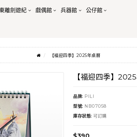
東離劍遊紀
戲偶館
兵器館
公仔館
【福迎四季】2025年桌曆
【福迎四季】202
品牌:
PILI
型號:
NB07058
庫存狀態:
可訂購
$390