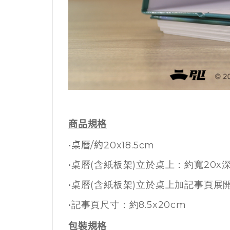
商品規格
•
桌曆
/
約
20x18.5cm
•
桌曆(含紙板架)立於桌上：
約寬
20x
•
桌曆(含紙板架)立於桌上加記事頁展
•
記事頁尺寸：
約8.5x20
cm
包裝規格