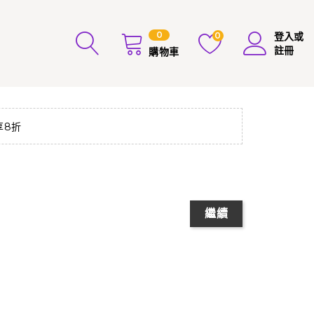
0
0
登入或
註冊
購物車
享8折
繼續