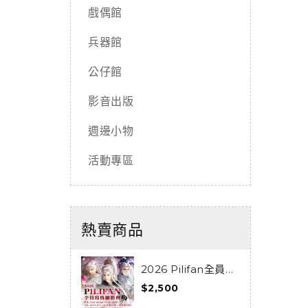
戲偶館
兵器館
公仔館
影音出版
週邊小物
活動專區
熱賣商品
2026 Pilifan全員寫
真攝影會活動套組
0
$2,500
$
宿