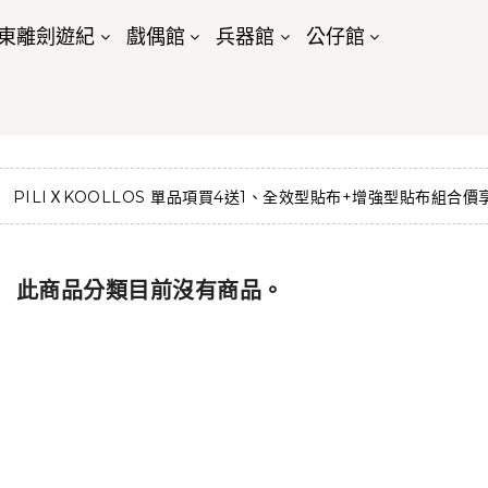
東離劍遊紀
戲偶館
兵器館
公仔館
PILIＸKOOLLOS 單品項買4送1、全效型貼布+增強型貼布組合價
！ 此商品分類目前沒有商品。