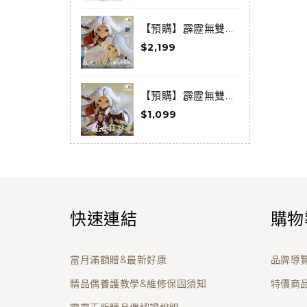
【預購】霹靂無雙
3D激戰天下-亂世狂
$2,199
$
刀-狂龍傲天套組(預
購限定) (已結束預
購)
【預購】霹靂無雙
3D激戰天下-天下
$1,099
$
014-亂世狂刀 (已結
束預購)
快速連結
購物
當月滿額贈&最新好康
品牌導
精品偶養護教學&維修保固須知
特價商