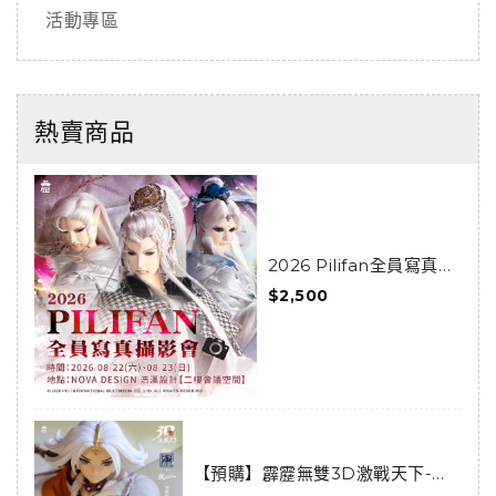
活動專區
熱賣商品
2026 Pilifan全員寫真攝
影會活動套組
$2,500
【預購】霹靂無雙3D激戰天下-亂
世狂刀-狂龍傲天套組(預購限定)