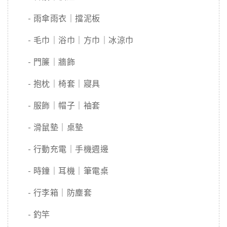
- 雨傘雨衣｜擋泥板
- 毛巾｜浴巾｜方巾｜冰涼巾
- 門簾｜牆飾
- 抱枕｜椅套｜寢具
- 服飾｜帽子｜袖套
- 滑鼠墊｜桌墊
- 行動充電｜手機週邊
- 時鐘｜耳機｜筆電桌
- 行李箱｜防塵套
- 釣竿