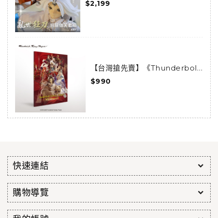
$2,199
(已結束預購)
【台灣搶先賣】《Thunderbolt
Fantasy 東離劍遊紀》-
$990
Moments-
快速連結
購物導覽