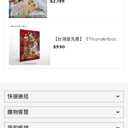
$2,199
(已結束預購)
【台灣搶先賣】《Thunderbolt
Fantasy 東離劍遊紀》-
$990
Moments-
快速連結
購物導覽