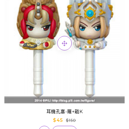
耳機孔塞-羅+戢K
$45
$150