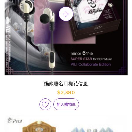
蝶龍聯名耳機花信風
$2,380
加入購物車