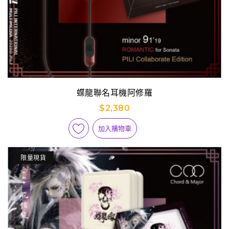
蝶龍聯名耳機阿修羅
$2,380
加入購物車
限量現貨