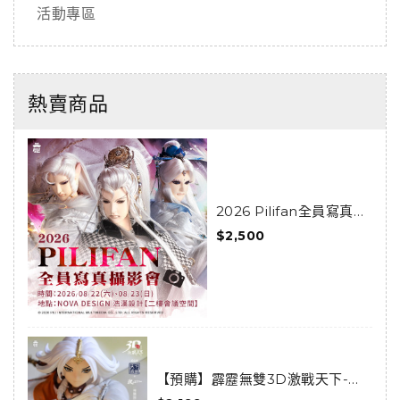
活動專區
熱賣商品
2026 Pilifan全員寫真攝
影會活動套組
$2,500
【預購】霹靂無雙3D激戰天下-亂
世狂刀-狂龍傲天套組(預購限定)